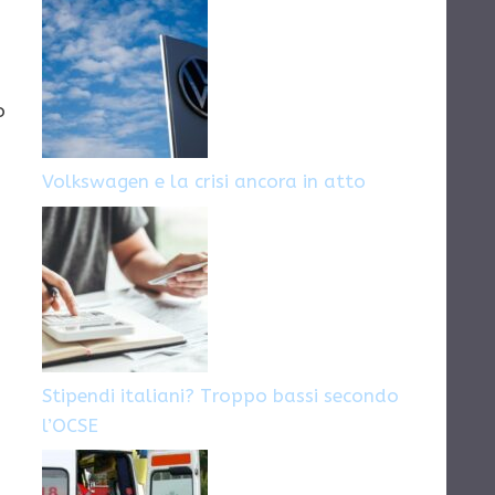
o
Volkswagen e la crisi ancora in atto
Stipendi italiani? Troppo bassi secondo
l’OCSE