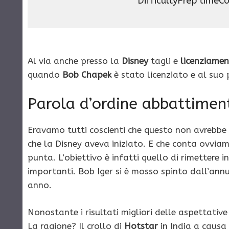
Difficulty
Prep time
Co
Al via anche presso la
Disney
tagli e
licenziamen
quando
Bob Chapek
è stato licenziato e al suo
Parola d’ordine abbattiment
Eravamo tutti coscienti che questo non avrebbe
che la Disney aveva iniziato. E che conta ovviame
punta. L’obiettivo è infatti quello di rimettere 
importanti. Bob Iger si è mosso spinto dall’annun
anno.
Nonostante i risultati migliori delle aspettati
La ragione? Il crollo di
Hotstar
in India a causa 