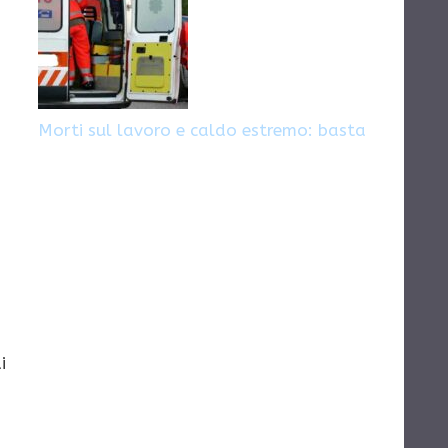
Morti sul lavoro e caldo estremo: basta
i
.