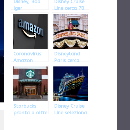
Disney, Bob
Disney Cruise
Iger
Line cerca 70
nuovamente
camerieri
ceo
Coronavirus:
Disneyland
Amazon
Paris cerca
assume, la
ballerini e
Disney licenzia
personaggi
Disney: come
candidarsi
Starbucks
Disney Cruise
pronta a oltre
Line seleziona
mille
personale
licenziamenti