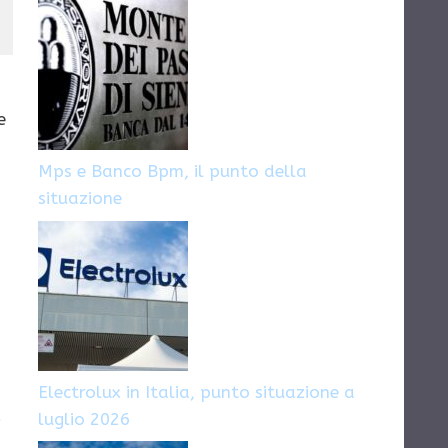
e
Mps e Banco Bpm, il punto della
situazione
Electrolux in Italia, punto situazione a
.
luglio 2026