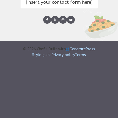
[Insert your contact form here]
© 2026 Chef • Built with
GeneratePress
Style guide
Privacy policy
Terms