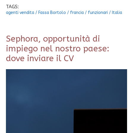
TAGS:
agenti vendita
/
Fassa Bortolo
/
francia
/
funzionari
/
Italia
Sephora, opportunità di
impiego nel nostro paese:
dove inviare il CV