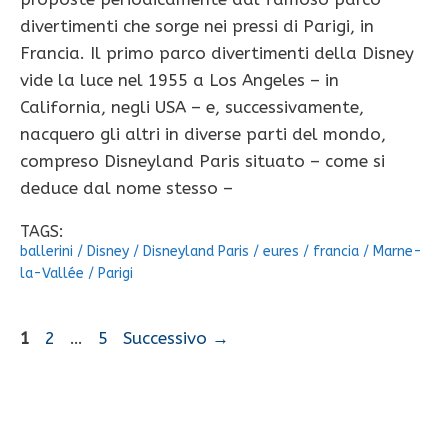
divertimenti che sorge nei pressi di Parigi, in
Francia. Il primo parco divertimenti della Disney
vide la luce nel 1955 a Los Angeles – in
California, negli USA – e, successivamente,
nacquero gli altri in diverse parti del mondo,
compreso Disneyland Paris situato – come si
deduce dal nome stesso –
TAGS:
ballerini
/
Disney
/
Disneyland Paris
/
eures
/
francia
/
Marne-
la-Vallée
/
Parigi
Pagina
Pagina
Pagina
1
2
…
5
Successivo
→