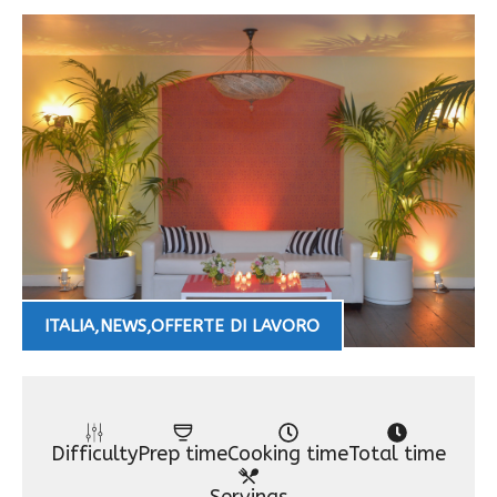
ITALIA
,
NEWS
,
OFFERTE DI LAVORO
Difficulty
Prep time
Cooking time
Total time