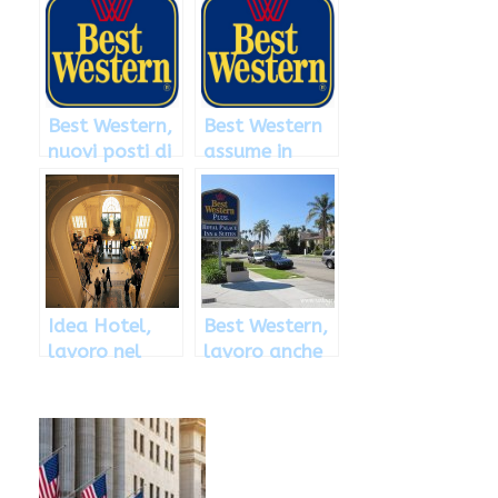
alberghiero:
con Best
come
Western: di
candidarsi
cosa si tratta
Best Western,
Best Western
nuovi posti di
assume in
lavoro in
sede e negli
tutta Italia
alberghi
Idea Hotel,
Best Western,
lavoro nel
lavoro anche
settore
a tempo
alberghiero in
indeterminato
Italia