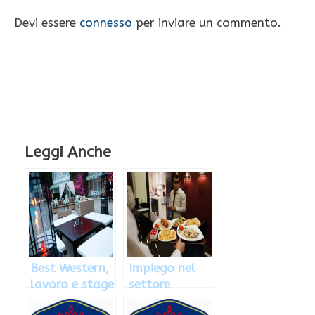
Devi essere
connesso
per inviare un commento.
Leggi Anche
Best Western,
Impiego nel
lavoro e stage
settore
nel settore
alberghiero