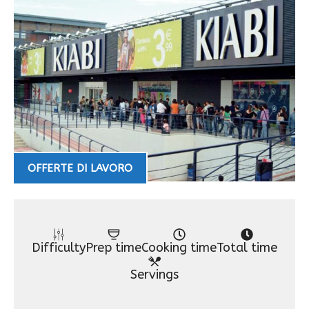
OFFERTE DI LAVORO
Difficulty
Prep time
Cooking time
Total time
Servings