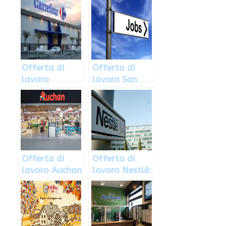
Offerta di
Offerta di
lavoro
lavoro San
Carrefour
Carlo: le
2018: le
posizioni
posizioni
aperte
aperte
Offerta di
Offerta di
lavoro Auchan
lavoro Nestlè:
febbraio 2018:
le posizioni
le posizioni
aperte
disponibili