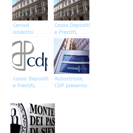
Cercasi
Cassa Depositi
addetto
e Prestiti,
ufficio
assunzioni e
stampa per la
stage
Cassa Depositi
e Prestiti
Cassa Depositi
Autostrade,
e Prestiti,
CDP presenta
nuove
offerta con
assunzioni a
Blackstone e
Roma
Macquaire