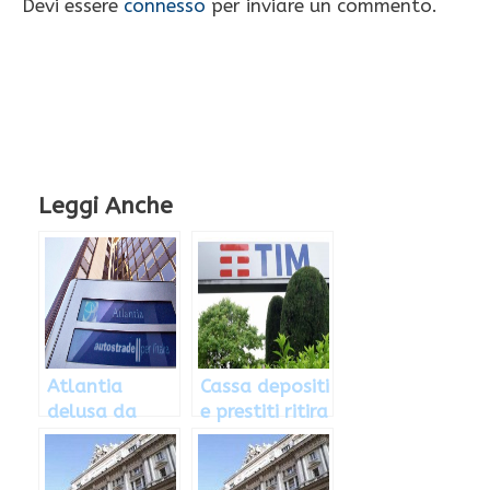
Devi essere
connesso
per inviare un commento.
Leggi Anche
Atlantia
Cassa depositi
delusa da
e prestiti ritira
offerta Cassa
offerta per
Depositi e
Tim?
Prestiti