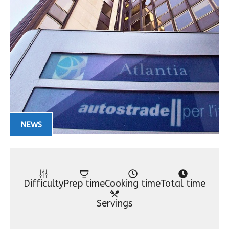
NEWS
Difficulty
Prep time
Cooking time
Total time
Servings