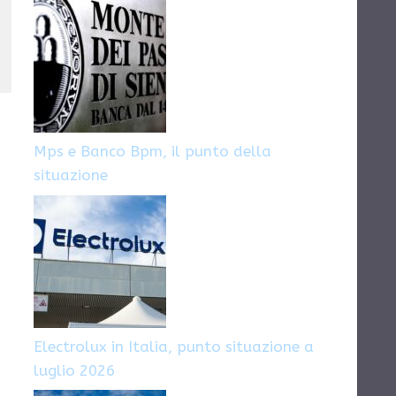
Mps e Banco Bpm, il punto della
situazione
Electrolux in Italia, punto situazione a
luglio 2026