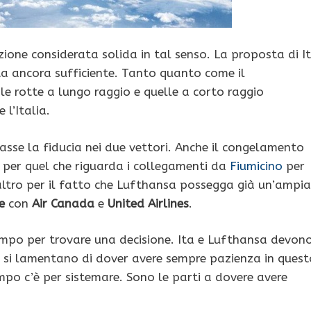
ione considerata solida in tal senso. La proposta di I
ta ancora sufficiente. Tanto quanto come il
e rotte a lungo raggio e quelle a corto raggio
 l’Italia.
sse la fiducia nei due vettori. Anche il congelamento
per quel che riguarda i collegamenti da
Fiumicino
per
e altro per il fatto che Lufthansa possegga già un’ampia
e
con
Air Canada
e
United Airlines
.
mpo per trovare una decisione. Ita e Lufthansa devon
ori si lamentano di dover avere sempre pazienza in quest
mpo c’è per sistemare. Sono le parti a dovere avere