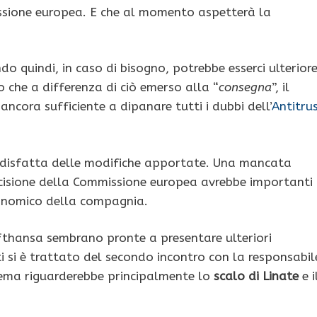
issione europea. E che al momento aspetterà la
 quindi, in caso di bisogno, potrebbe esserci ulterior
ro che a differenza di ciò emerso alla “
consegna
”, il
ncora sufficiente a dipanare tutti i dubbi dell’
Antitru
ddisfatta delle modifiche apportate. Una mancata
ecisione della Commissione europea avrebbe importanti
onomico della compagnia.
fthansa sembrano pronte a presentare ulteriori
ti si è trattato del secondo incontro con la responsabil
blema riguarderebbe principalmente lo
scalo di Linate
e i