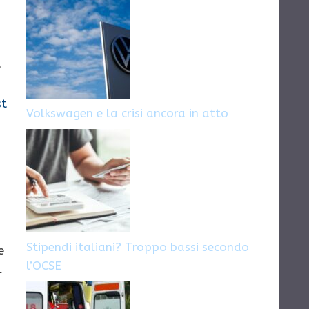
e
st
Volkswagen e la crisi ancora in atto
Stipendi italiani? Troppo bassi secondo
e
l’OCSE
l