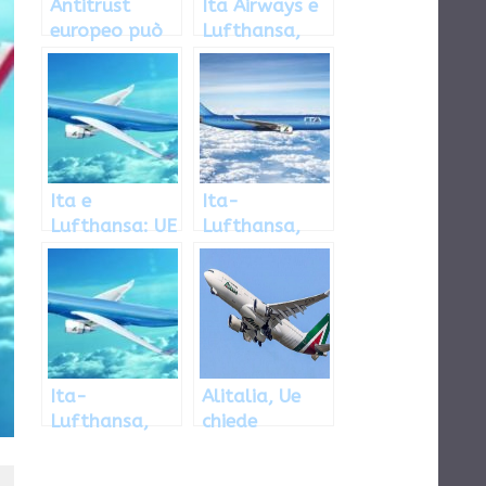
Antitrust
Ita Airways e
europeo può
Lufthansa,
bloccare la
ora manca il
procedura
giudizio
Ita-
europeo
Lufthansa?
Ita e
Ita-
Lufthansa: UE
Lufthansa,
deciderà entro
verdetto
29 gennaio
slitta ancora
Ita-
Alitalia, Ue
Lufthansa,
chiede
verdetto il 13
restituzione
giugno
aiuti ad Italia