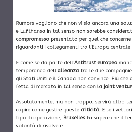
Rumors vogliono che non vi sia ancora una soluz
e Lufthansa in tal senso non sarebbe considera
compromesso
presentato per quel che concerne l
riguardanti i collegamenti tra l’Europa centrale e
E come se da parte dell’
Antitrust europeo
manca
temporaneo dell’
alleanza
tra le due compagnie 
gli Stati Uniti e il Canada non convince. Più ch
fetta di mercato in tal senso con la
joint ventur
Assolutamente, ma non troppo, servirà altro te
capire come gestire queste
criticità
. E se i vett
tipo di operazione,
Bruxelles
fa sapere che il te
volontà di risolvere.