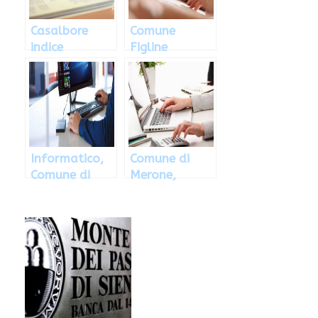
Casalbore
Comune
indice
Figline
concorso
Vegliaturo,
pubblico per
concorso per
diplomati
diplomati
Informatico,
Comune di
Comune di
Merone,
Bergamo
concorso per
indice
diplomati
concorso