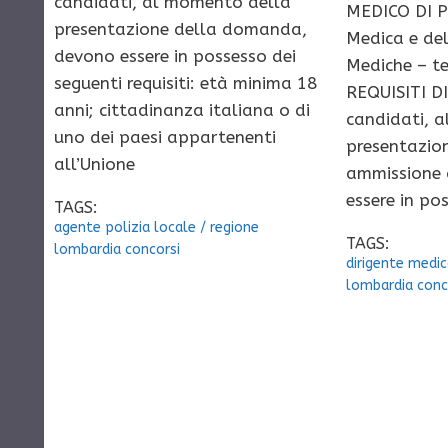
candidati, al momento della
MEDICO DI P
presentazione della domanda,
Medica e del
devono essere in possesso dei
Mediche – t
seguenti requisiti: età minima 18
REQUISITI D
anni; cittadinanza italiana o di
candidati, 
uno dei paesi appartenenti
presentazio
all’Unione
ammissione 
essere in po
TAGS:
agente polizia locale
/
regione
TAGS:
lombardia concorsi
dirigente medi
lombardia conc