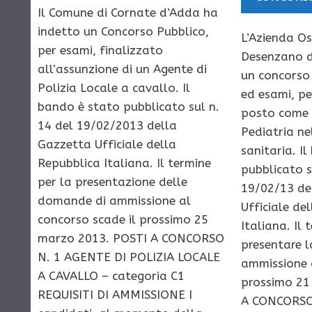
Il Comune di Cornate d’Adda ha
indetto un Concorso Pubblico,
L’Azienda Os
per esami, finalizzato
Desenzano d
all’assunzione di un Agente di
un concorso 
Polizia Locale a cavallo. Il
ed esami, pe
bando è stato pubblicato sul n.
posto come 
14 del 19/02/2013 della
Pediatria ne
Gazzetta Ufficiale della
sanitaria. I
Repubblica Italiana. Il termine
pubblicato s
per la presentazione delle
19/02/13 de
domande di ammissione al
Ufficiale de
concorso scade il prossimo 25
Italiana. Il 
marzo 2013. POSTI A CONCORSO
presentare 
N. 1 AGENTE DI POLIZIA LOCALE
ammissione a
A CAVALLO – categoria C1
prossimo 21
REQUISITI DI AMMISSIONE I
A CONCORSO