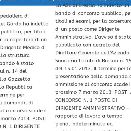
La ASL di Brescia ha indetto un
bando di concorso pubblico, pe
pedaliera di
titoli ed esami, per la copertur
el Garda ha indetto
di un posto come Dirigente
pubblico, per titoli
Amministrativo. L’avviso è stat
r la copertura di un
pubblicato con decreto del
Dirigente Medico di
Direttore Generale dell’Azienda
lla struttura
Sanitaria Locale di Brescia n. 1
l bando è stato
del 15.01.2013. Il termine per l
ul n. 14 del
presentazione della domanda 
lla Gazzetta
ammissione al concorso scade i
lla Repubblica
prossimo 7 marzo 2013. POSTI 
termine per
CONCORSO N. 1 POSTO DI
la domanda di
DIRIGENTE AMMINISTRATIVO –
l concorso scade il
rapporto di lavoro a tempo
 marzo 2013. POSTI
pieno, indeterminato ed
 N. 1 DIRIGENTE