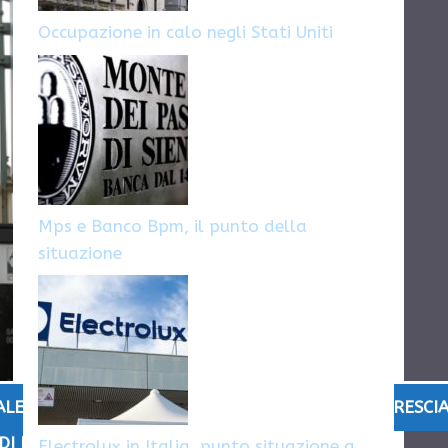
Occupazione in calo negli Stati Uniti
Mps e Banco Bpm, il punto della
situazione
ALE
,
OFFERTE DI LAVORO
,
OFFERTE DI LAVORO BRESCI
DI LAVORO BRESCIA
Electrolux in Italia, punto situazione a