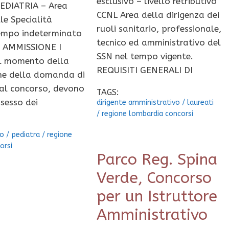
esclusivo – livello retributivo
EDIATRIA – Area
CCNL Area della dirigenza dei
le Specialità
ruoli sanitario, professionale,
empo indeterminato
tecnico ed amministrativo del
I AMMISSIONE I
SSN nel tempo vigente.
al momento della
REQUISITI GENERALI DI
ne della domanda di
al concorso, devono
TAGS:
ssesso dei
dirigente amministrativo
/
laureati
/
regione lombardia concorsi
co
/
pediatra
/
regione
orsi
Parco Reg. Spina
Verde, Concorso
per un Istruttore
Amministrativo