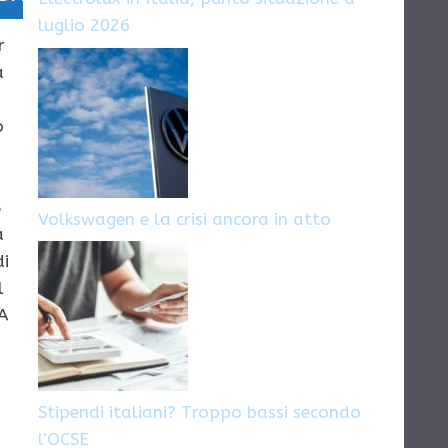
luglio 2026
r
a
o
5
Volkswagen e la crisi ancora in atto
a
di
l
A
Stipendi italiani? Troppo bassi secondo
l’OCSE