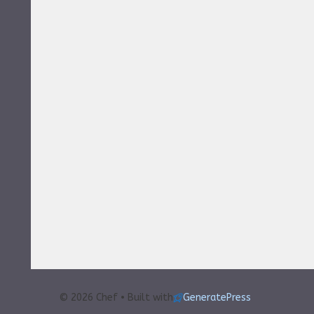
© 2026 Chef • Built with
GeneratePress