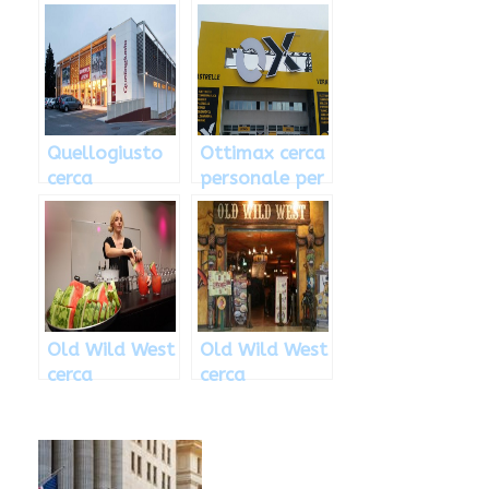
Modena
lavoro per
l’apertura di
20 nuovi
supermercati
Quellogiusto
Ottimax cerca
cerca
personale per
personale per
nuova
nuova
apertura a
apertura
Gorizia
Old Wild West
Old Wild West
cerca
cerca
personale per
personaleper
nuova
nuova
apertura a
apertura ad
Bari
Oderzo