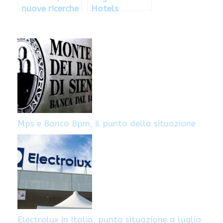
nuove ricerche
Hotels
di personale
assume in
Lombardia,
Veneto e Lazio
Mps e Banco Bpm, il punto della situazione
Electrolux in Italia, punto situazione a luglio