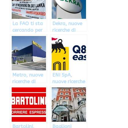
La FAO ti sta
Dekra, nuove
cercando per
ricerche di
cambiare il
personale a
mondo: come
Cinisello
candidarsi
Balsamo e
Roma
Metro, nuove
ENI SpA,
ricerche di
nuove ricerche
personale
di personale a
Milano
Bartolini,
Baglioni