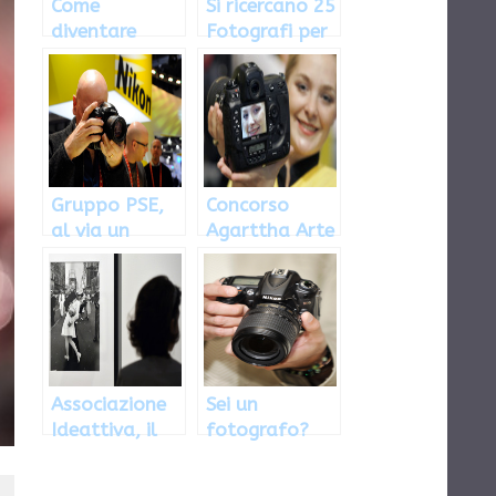
Come
Si ricercano 25
diventare
Fotografi per
cameriere alle
lavoro
Isole Cayman
all’estero
Gruppo PSE,
Concorso
al via un
Agarttha Arte
nuovo
per aspiranti
concorso per
fotografi,
fotografi:
ecco come
come
partecipare
partecipare
Associazione
Sei un
Ideattiva, il
fotografo?
nuovo
Ecco come
concorso per
candidarti per