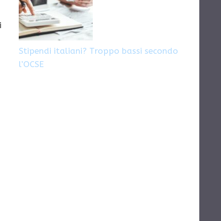
i
Stipendi italiani? Troppo bassi secondo
l’OCSE