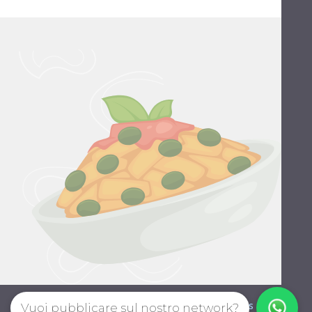
Style guide
Privacy policy
Terms
Vuoi pubblicare sul nostro network?