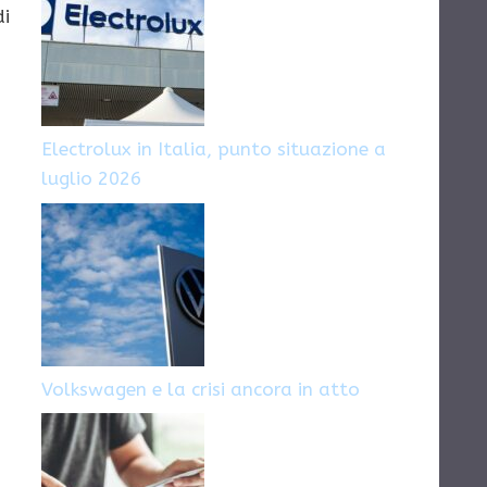
di
Electrolux in Italia, punto situazione a
luglio 2026
Volkswagen e la crisi ancora in atto