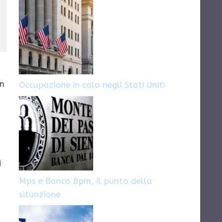
fotografi e
la prossima
videomaker
stagione
estiva
un
Occupazione in calo negli Stati Uniti
i
Mps e Banco Bpm, il punto della
situazione