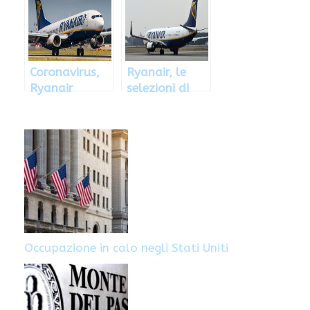
partecipare
alle selezioni
Coronavirus,
Ryanair, le
Ryanair
selezioni di
annuncia:
novembre
possibili 3
mila esuberi
Occupazione in calo negli Stati Uniti