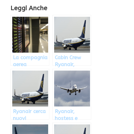
Leggi Anche
La compagnia
Cabin Crew
aerea
Ryanair,
Livingston
selezioni
assume in
maggio 2015
Italia: come
fare richiesta
Ryanair cerca
Ryanair,
nuovi
hostess e
assistenti di
steward
volo
cercasi: come