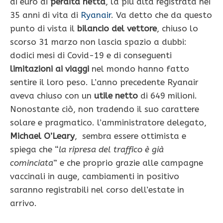
di euro di
perdita netta
, la più alta registrata nei
35 anni di vita di
Ryanair
. Va detto che da questo
punto di vista il
bilancio del vettore
, chiuso lo
scorso 31 marzo non lascia spazio a dubbi:
dodici mesi di Covid-19 e di conseguenti
limitazioni ai viaggi
nel mondo hanno fatto
sentire il loro peso. L’anno precedente Ryanair
aveva chiuso con un
utile netto
di 649 milioni.
Nonostante ciò, non tradendo il suo carattere
solare e pragmatico. l’amministratore delegato,
Michael O’Leary
, sembra essere ottimista e
spiega che “
la ripresa del traffico è già
cominciata
” e che proprio grazie alle campagne
vaccinali in auge, cambiamenti in positivo
saranno registrabili nel corso dell’estate in
arrivo.