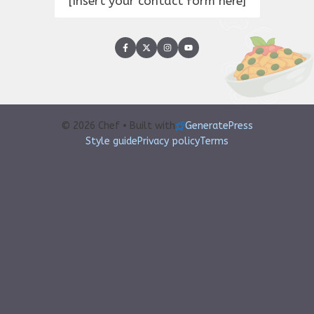
[Insert your contact form here]
© 2026 Chef • Built with
GeneratePress
Style guide
Privacy policy
Terms