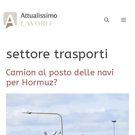
Vai
al
contenuto
ME
settore trasporti
Camion al posto delle navi
per Hormuz?