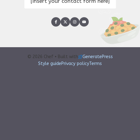
[Insert your contact form here]
© 2026 Chef • Built with
GeneratePress
Style guide
Privacy policy
Terms