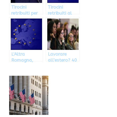
Tirocini
Tirocini
retribuiti per
retribuiti al
traduttori al
Parlamento
Parlamento
Europeo
Europeo
L’Altra
Lavorare
Romagna,
all’estero? 40
borse di
tirocini
studio per
aspettano
tirocini in
diplomati e
Europa
laureati