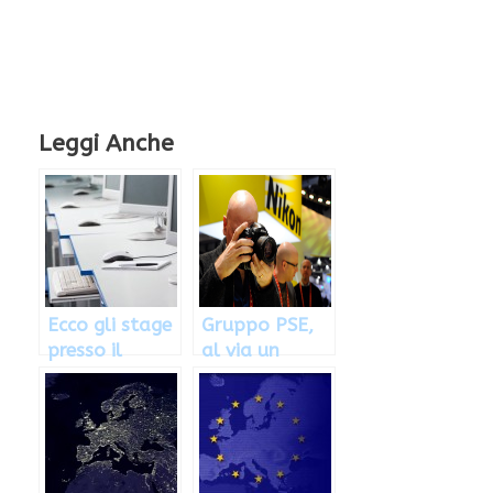
Leggi Anche
Ecco gli stage
Gruppo PSE,
presso il
al via un
Comitato
nuovo
delle Regioni
concorso per
fotografi:
come
partecipare