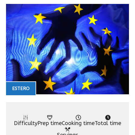
ESTERO
Difficulty
Prep time
Cooking time
Total time