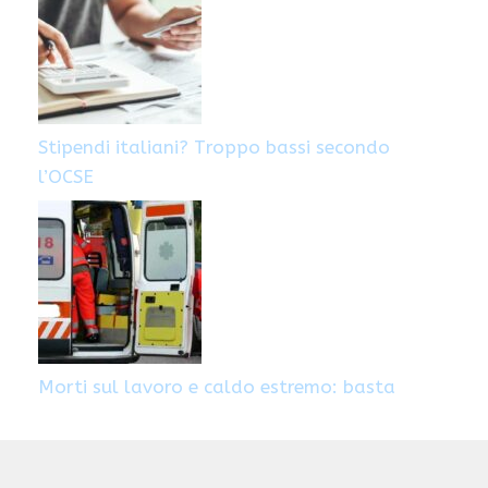
Stipendi italiani? Troppo bassi secondo
l’OCSE
Morti sul lavoro e caldo estremo: basta