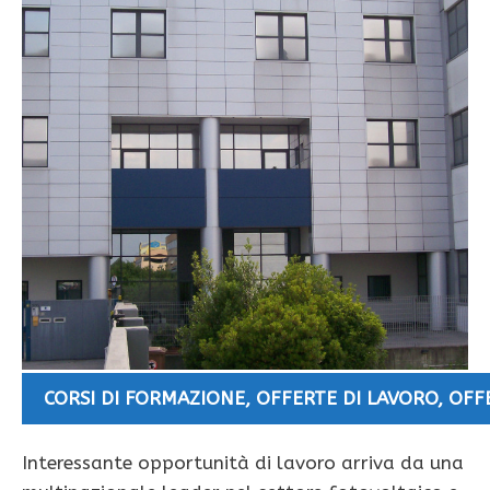
CORSI DI FORMAZIONE
,
OFFERTE DI LAVORO
,
OFF
Interessante opportunità di lavoro arriva da una