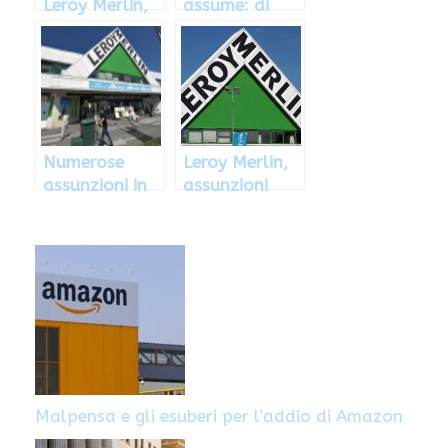
Leroy Merlin,
assume: di
ecco come
cosa si tratta
e come fare
richiesta
Numerose
Leroy Merlin,
assunzioni in
assunzioni
Leroy Merlin
2016
nel 2013:
come fare
richiesta
Malpensa e gli esuberi per l’addio di Amazon