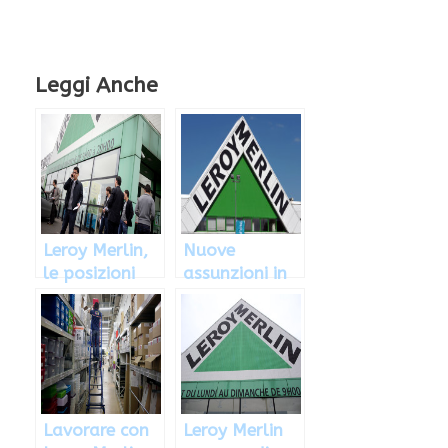
Leggi Anche
Leroy Merlin,
Nuove
le posizioni
assunzioni in
lavorative
Leroy Merlin:
disponibili:
come inviare il
come
CV e
candidarsi
candidarsi
Lavorare con
Leroy Merlin