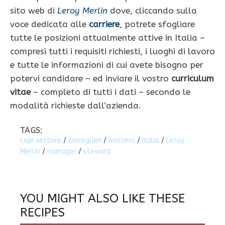
sito web di
Leroy Merlin
dove, cliccando sulla
voce dedicata alle
carriere
, potrete sfogliare
tutte le posizioni attualmente attive in Italia –
compresi tutti i requisiti richiesti, i luoghi di lavoro
e tutte le informazioni di cui avete bisogno per
potervi candidare – ed inviare il vostro
curriculum
vitae
– completo di tutti i dati – secondo le
modalità richieste dall’azienda.
TAGS:
capi settore
/
consiglieri
/
hostess
/
Italia
/
Leroy
Merlin
/
manager
/
steward
YOU MIGHT ALSO LIKE THESE
RECIPES