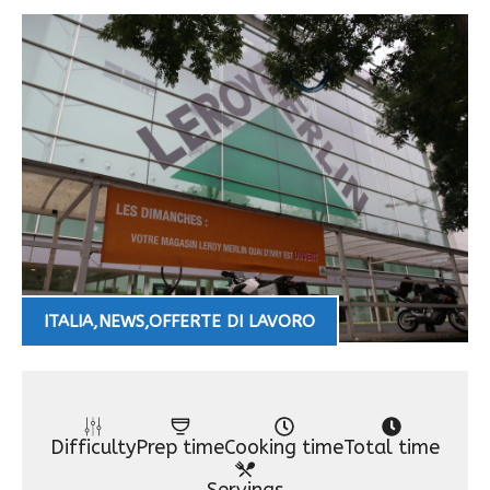
ITALIA
,
NEWS
,
OFFERTE DI LAVORO
Difficulty
Prep time
Cooking time
Total time