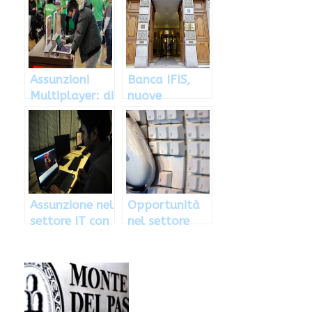
con Ubisoft,
assume
ecco come
personale a
Milano
Assunzioni
Banca IFIS,
Multiplayer: di
nuove
cosa si tratta
assunzioni nel
e come inviare
settore
il CV
bancario: di
cosa si tratta
Assunzione nel
Opportunità
settore IT con
nel settore
Zucchetti: di
informatico
cosa si tratta
con TXT: di
cosa di tratta