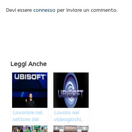
Devi essere
connesso
per inviare un commento.
Leggi Anche
Lavorare nel
Lavoro nei
settore dei
videogiochi,
videogiochi
Ubisoft