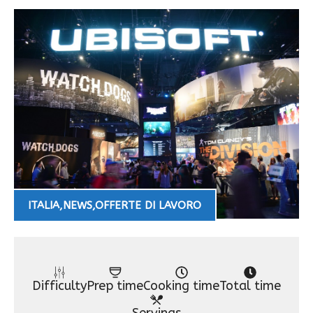
ITALIA
,
NEWS
,
OFFERTE DI LAVORO
Difficulty
Prep time
Cooking time
Total time