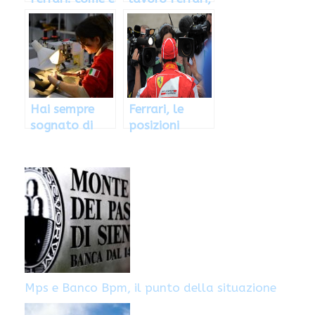
dove inviare la
le posizioni in
propria
Italia
candidatura
Hai sempre
Ferrari, le
sognato di
posizioni
lavorare nel
attualmente
team Ferrari?
disponibili:
Ecco come
come
candidarsi
candidarsi
Mps e Banco Bpm, il punto della situazione