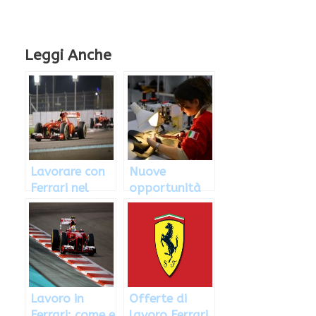
Leggi Anche
Lavorare con
Nuove
Ferrari nel
opportunità
settore
di impiego in
automobilistic
Ferrari: come e
o, ecco come
dove inviare il
CV
Lavoro in
Offerte di
Ferrari: come e
lavoro Ferrari,