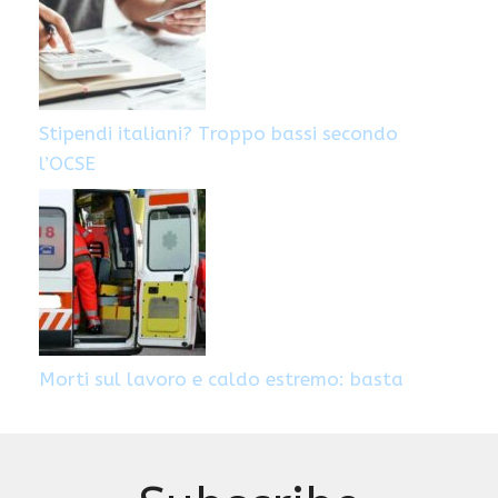
Stipendi italiani? Troppo bassi secondo
l’OCSE
Morti sul lavoro e caldo estremo: basta