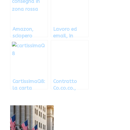
Amazon,
Lavoro ed
sciopero
email, in
generale
Francia il
corrieri il
diritto di
Black Friday
disconnession
e
CartissimaQ8:
Contratto
la carta
Co.co.co.,
carburante
come
per Partite
funziona
IVA