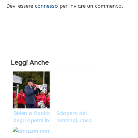
Devi essere
connesso
per inviare un commento.
Leggi Anche
Biden a fianco
Sciopero dei
degli operai in
benzinai, cosa
sciopero
accade da
oggi 14 marzo