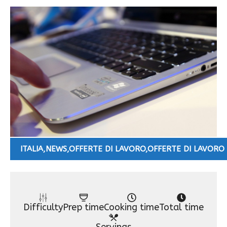
ITALIA
,
NEWS
,
OFFERTE DI LAVORO
,
OFFERTE DI LAVORO 
Difficulty
Prep time
Cooking time
Total time