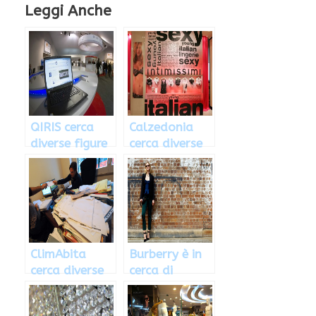
Leggi Anche
QIRIS cerca
Calzedonia
diverse figure
cerca diverse
professionali
figure
da assumere:
professionali
come
candidarsi
ClimAbita
Burberry è in
cerca diverse
cerca di
figure
personale da
professionali,
assumere in