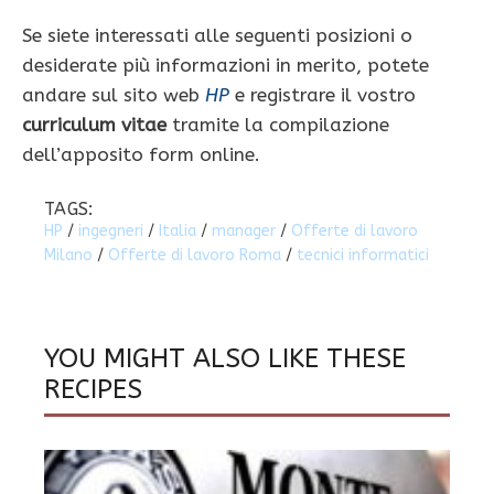
Se siete interessati alle seguenti posizioni o
desiderate più informazioni in merito, potete
andare sul sito web
HP
e registrare il vostro
curriculum vitae
tramite la compilazione
dell’apposito form online.
TAGS:
HP
/
ingegneri
/
Italia
/
manager
/
Offerte di lavoro
Milano
/
Offerte di lavoro Roma
/
tecnici informatici
YOU MIGHT ALSO LIKE THESE
RECIPES