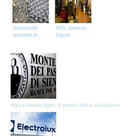
ecco di che si
Italia e
tratta
all’estero
Swarovski
OVS, diverse
assume in
figure
Italia: come
professionali
candidarsi
ricercate: ecco
quali
Mps e Banco Bpm, il punto della situazione