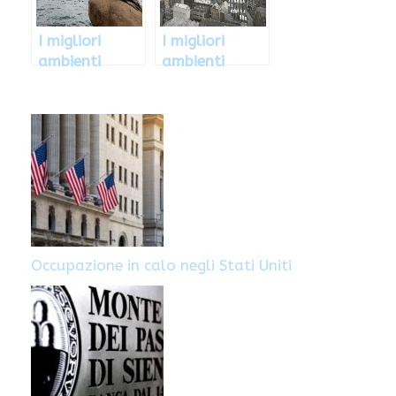
I migliori
I migliori
ambienti
ambienti
lavorativi
lavorativi
danesi del
irlandesi del
2013, ecco
2013, ecco
quali sono
quali sono
Occupazione in calo negli Stati Uniti