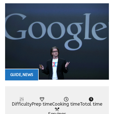
GUIDE
,
NEWS
Difficulty
Prep time
Cooking time
Total time