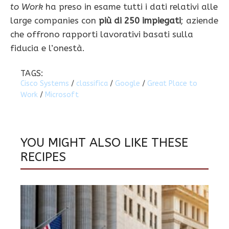
to Work
ha preso in esame tutti i dati relativi alle
large companies con
più di 250 impiegati
; aziende
che offrono rapporti lavorativi basati sulla
fiducia e l’onestà.
TAGS:
Cisco Systems
/
classifica
/
Google
/
Great Place to
Work
/
Microsoft
YOU MIGHT ALSO LIKE THESE
RECIPES