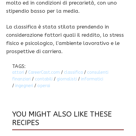
molto ed in condizioni di precarietà, con uno
stipendio basso per la media.
La classifica è stata stilata prendendo in
considerazione fattori quali il reddito, lo stress
fisico e psicologico, l’ambiente lavorativo e le
prospettive di carriera.
TAGS:
attori
/
CareerCast.com
/
classifica
/
consulenti
finanziari
/
contabili
/
giornalisti
/
informatici
/
ingegneri
/
operai
YOU MIGHT ALSO LIKE THESE
RECIPES