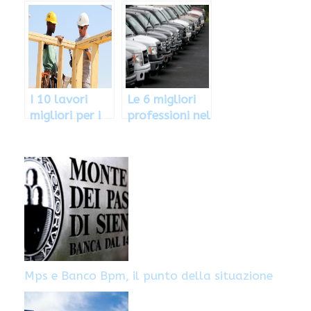
stipendi più
contro la
alti
crisi? Eccoli
I 10 lavori
Le 6 migliori
migliori per i
professioni nel
non laureati,
settore della
eccoli
logistica
Mps e Banco Bpm, il punto della situazione