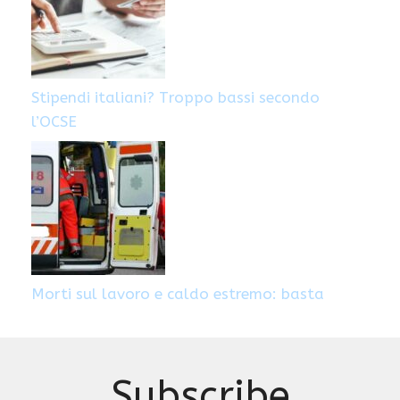
Stipendi italiani? Troppo bassi secondo
l’OCSE
Morti sul lavoro e caldo estremo: basta
Subscribe