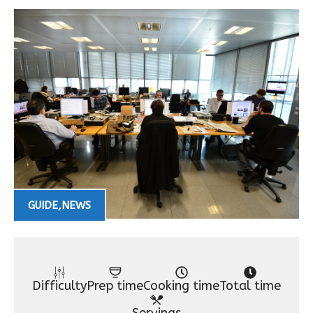
GUIDE
,
NEWS
Difficulty
Prep time
Cooking time
Total time