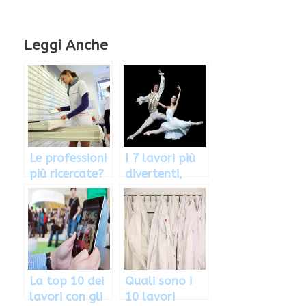
Leggi Anche
Le professioni
I 7 lavori più
più ricercate?
divertenti,
Ecco quali
ecco quali
sono
sono
La top 10 dei
Quali sono i
lavori con gli
10 lavori