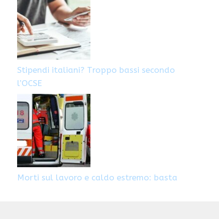
Stipendi italiani? Troppo bassi secondo
l’OCSE
Morti sul lavoro e caldo estremo: basta