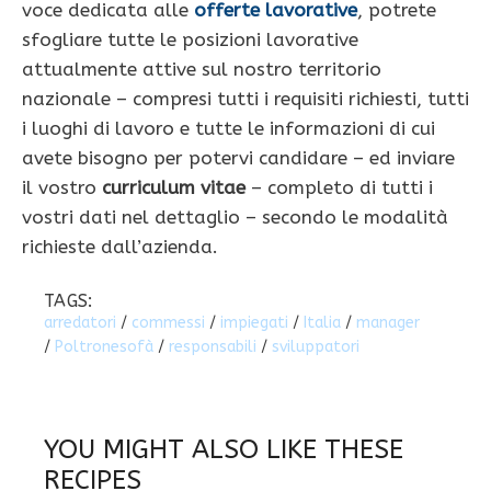
voce dedicata alle
offerte lavorative
, potrete
sfogliare tutte le posizioni lavorative
attualmente attive sul nostro territorio
nazionale – compresi tutti i requisiti richiesti, tutti
i luoghi di lavoro e tutte le informazioni di cui
avete bisogno per potervi candidare – ed inviare
il vostro
curriculum vitae
– completo di tutti i
vostri dati nel dettaglio – secondo le modalità
richieste dall’azienda.
TAGS:
arredatori
/
commessi
/
impiegati
/
Italia
/
manager
/
Poltronesofà
/
responsabili
/
sviluppatori
YOU MIGHT ALSO LIKE THESE
RECIPES