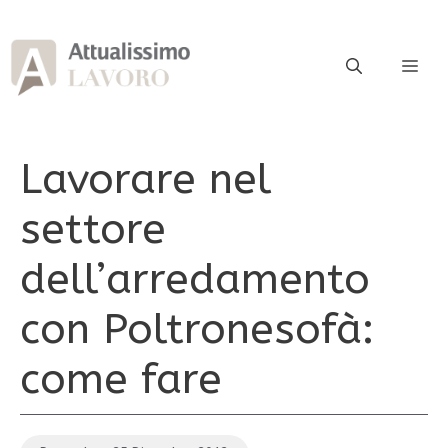
Vai
al
contenuto
ME
Lavorare nel
settore
dell’arredamento
con Poltronesofà:
come fare