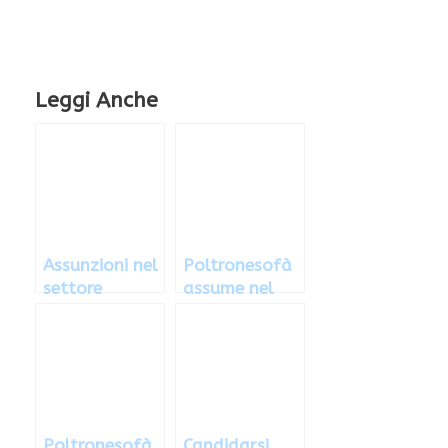
Leggi Anche
Assunzioni nel
Poltronesofà
settore
assume nel
dell’arredame
settore
nto con
dell’arredame
Poltronesofà:
nto: di cosa si
cosa fare
tratta
Poltronesofà,
Candidarsi