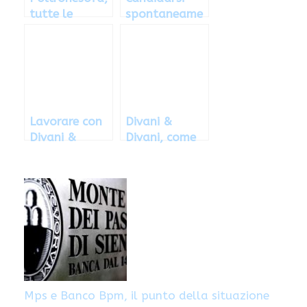
tutte le
spontaneame
posizioni
nte per
lavorative
lavorare con
attive: come
Divani &
candidarsi
Divani, ecco
come
Lavorare con
Divani &
Divani &
Divani, come
Divani: come
candidarsi per
inviare la
l’area di
propria
proprio
candidatura
interesse
Mps e Banco Bpm, il punto della situazione