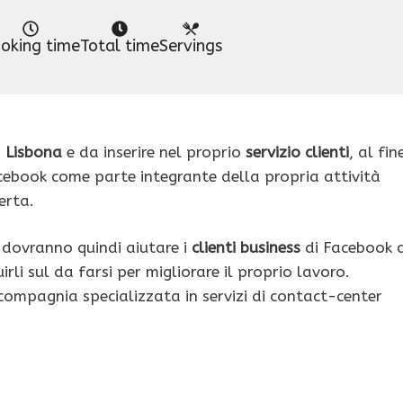
oking time
Total time
Servings
a
Lisbona
e da inserire nel proprio
servizio clienti
, al fin
acebook come parte integrante della propria attività
erta.
i dovranno quindi aiutare i
clienti business
di Facebook 
uirli sul da farsi per migliorare il proprio lavoro.
ompagnia specializzata in servizi di contact-center