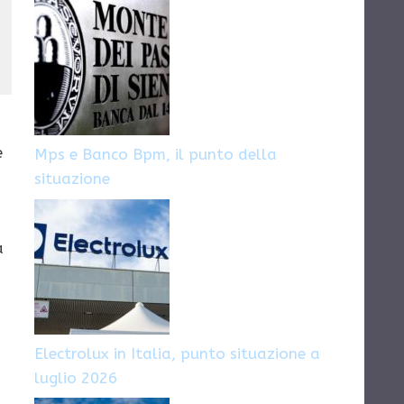
candidarsi
e
Mps e Banco Bpm, il punto della
situazione
a
Electrolux in Italia, punto situazione a
luglio 2026