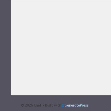
© 2026 Chef • Built with
GeneratePress