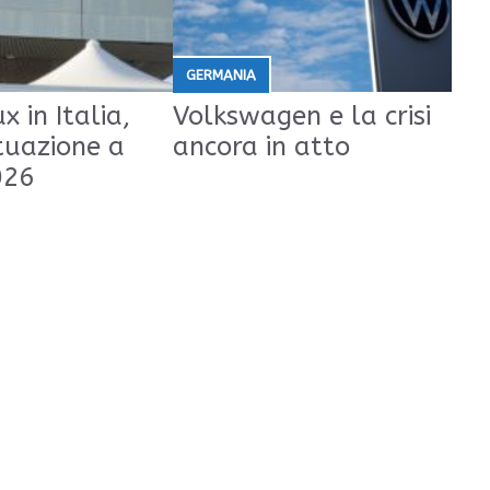
GERMANIA
x in Italia,
Volkswagen e la crisi
tuazione a
ancora in atto
026