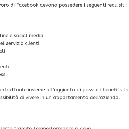
voro di Facebook devono possedere i seguenti requisiti:
line e social media
l servizio clienti
ali
enti
ss.
trattuale insieme all’aggiunta di possibili benefits tr
ossibilità di vivere in un appartamento dell’azienda.
fferta tramite Teleperformance si deve