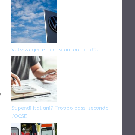
Volkswagen e la crisi ancora in atto
a
Stipendi italiani? Troppo bassi secondo
l’OCSE