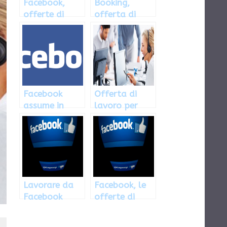
Facebook,
Booking,
offerte di
offerta di
lavoro anche
lavoro per
sul social
italiani a
Londra
Facebook
Offerta di
assume in
lavoro per
Italia e
italiani a
all’estero:
Londra nel
come inviare
settore
la
automobilistic
candidatura
o
Lavorare da
Facebook, le
Facebook
offerte di
impiego per
l’Italia: come