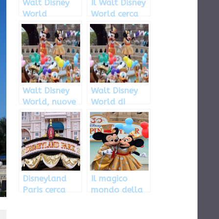
Walt Disney
Il Walt Disney
World
World cerca
Orlando:
nuovo
aperte
personale
selezioni per
camerieri e
baristi
Walt Disney
Walt Disney
World, nuove
World di
selezioni in
Orlando cerca
vista del
cuochi, baristi
prossimo
e hostess
Autunno
Disneyland
Il magico
Paris cerca
mondo della
ballerini e
Disney vi
personaggi
attende a