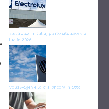
Electrolux in Italia, punto situazione a
luglio 2026
 e
i
di
Volkswagen e la crisi ancora in atto