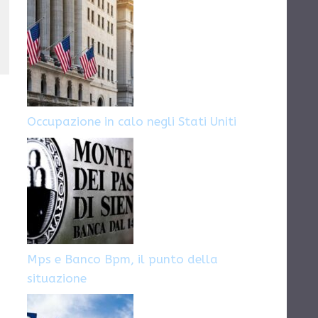
Disney: come
Parigi: come
candidarsi
candidarsi
Occupazione in calo negli Stati Uniti
Mps e Banco Bpm, il punto della
situazione