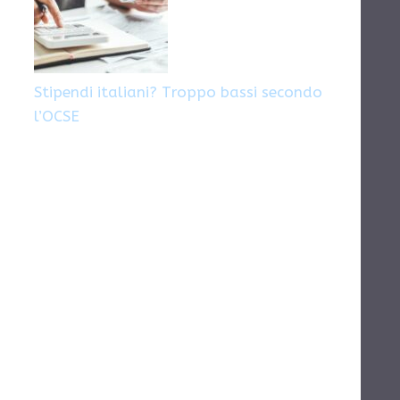
Stipendi italiani? Troppo bassi secondo
l’OCSE