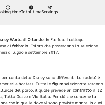
oking time
Total time
Servings
isney World
di
Orlando
, in Florida. I colloqui
ese di
febbraio
. Coloro che passeranno la selezione
mesi di luglio e settembre 2017.
e per conto della Disney sono differenti. La società è
camerieri e hostess. Tutte le
figure
selezionate saranno
lturale del parco, il quale prevede un
contratto
di 12
lia, Tutto Gusto e Via Italia. Per ciò che concerne la
tranne che in quelle dove vi sono previste mance: in quel