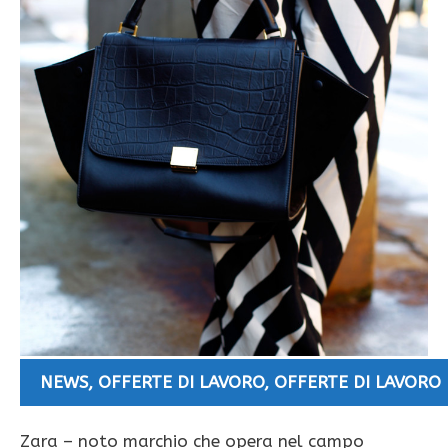
NEWS
,
OFFERTE DI LAVORO
,
OFFERTE DI LAVORO 
Zara – noto marchio che opera nel campo