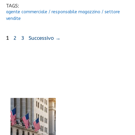
TAGS:
agente commerciale
/
responsabile magazzino
/
settore
vendite
Pagina
Pagina
Pagina
1
2
3
Successivo
→