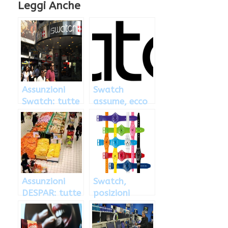
Leggi Anche
Assunzioni
Swatch
Swatch: tutte
assume, ecco
le posizioni
come inviare il
disponibili
curriculum e
candidarsi
Assunzioni
Swatch,
DESPAR: tutte
posizioni
le offerte
lavorative
lavorative
aperte da
disponibili
gennaio 2013