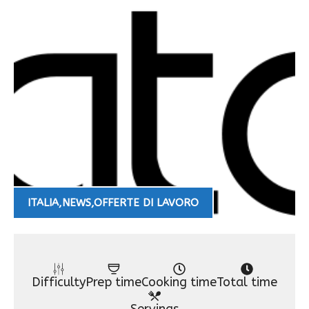
ITALIA
,
NEWS
,
OFFERTE DI LAVORO
Difficulty
Prep time
Cooking time
Total time