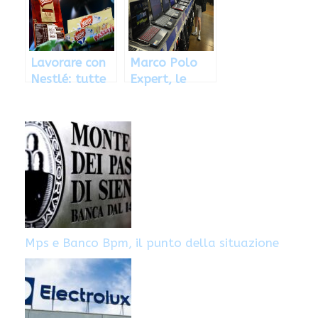
Lavorare con
Marco Polo
Nestlé: tutte
Expert, le
le posizioni
offerte
lavorative
lavorative
disponibili
disponibili:
come
candidarsi
Mps e Banco Bpm, il punto della situazione