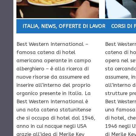
ITALIA
,
NEWS
,
OFFERTE DI LAVORO
CORSI DI
Best Western International –
Best Western
famosa catena di hotel
catena di ho
americana operante in campo
opera nel se
alberghiero – è alla ricerca di
sta cercando
nuove risorse da assumere ed
assumere, in
inserire all’interno del proprio
all’interno d
organico presente in Italia. La
strutture pre
Best Western International è
Best Western
una nota catena statunitense
una famosa
che si occupa di hotel dal 1946,
di hotel, che
anno in cui nacque negli USA
1946 negli U
grazie all’idea di Merile Key
di Merile Ke