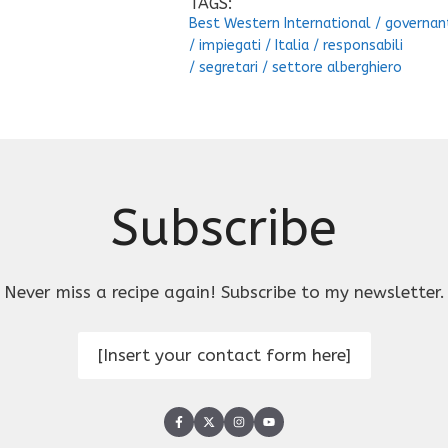
TAGS:
Best Western International
/
governan
/
impiegati
/
Italia
/
responsabili
/
segretari
/
settore alberghiero
Subscribe
Never miss a recipe again! Subscribe to my newsletter.
[Insert your contact form here]