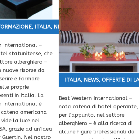
 FORMAZIONE
,
ITALIA
,
NEWS
,
OFFERTE DI LAVORO
 International –
tel statunitense, che
ttore alberghiero –
 nuove risorse da
serire e formare
ITALIA
,
NEWS
,
OFFERTE DI L
elle proprie
senti in Italia. La
Best Western International –
 International è
nota catena di hotel operante,
 catena americana
per l’appunto, nel settore
 vide la luce nel
alberghiero – è alla ricerca di
SA, grazie ad un’idea
alcune figure professionali da
y Guertin. Nel nostro