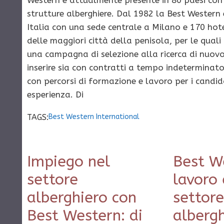
Western è attualmente presente in 80 paesi con 
strutture alberghiere. Dal 1982 la Best Western 
Italia con una sede centrale a Milano e 170 hotel
delle maggiori città della penisola, per le qual
una campagna di selezione alla ricerca di nuov
inserire sia con contratti a tempo indeterminat
con percorsi di formazione e lavoro per i candid
esperienza. Di
TAGS:
Best Western International
Impiego nel
Best W
settore
lavoro 
alberghiero con
settore
Best Western: di
alberg