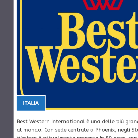
ITALIA
Best Western International è una delle più gran
al mondo. Con sede centrale a Phoenix, negli Sta