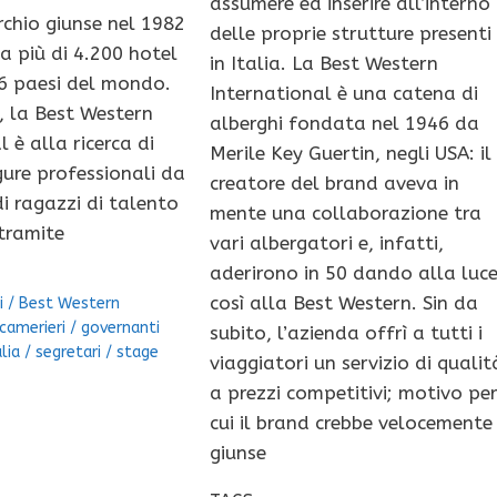
assumere ed inserire all’interno
rchio giunse nel 1982
delle proprie strutture presenti
ta più di 4.200 hotel
in Italia. La Best Western
86 paesi del mondo.
International è una catena di
 la Best Western
alberghi fondata nel 1946 da
 è alla ricerca di
Merile Key Guertin, negli USA: il
ure professionali da
creatore del brand aveva in
i ragazzi di talento
mente una collaborazione tra
tramite
vari albergatori e, infatti,
aderirono in 50 dando alla luc
così alla Best Western. Sin da
i
/
Best Western
camerieri
/
governanti
subito, l’azienda offrì a tutti i
alia
/
segretari
/
stage
viaggiatori un servizio di qualit
a prezzi competitivi; motivo pe
cui il brand crebbe velocemente
giunse