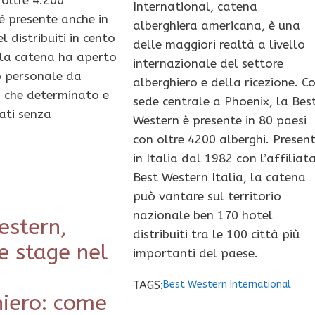
oltre 4.200
International, catena
è presente anche in
alberghiera americana, è una
 distribuiti in cento
delle maggiori realtà a livello
i la catena ha aperto
internazionale del settore
o personale da
alberghiero e della ricezione. C
o che determinato e
sede centrale a Phoenix, la Bes
ati senza
Western è presente in 80 paesi
con oltre 4200 alberghi. Presen
in Italia dal 1982 con l’affiliat
Best Western Italia, la catena
può vantare sul territorio
nazionale ben 170 hotel
estern,
distribuiti tra le 100 città più
e stage nel
importanti del paese.
TAGS:
Best Western International
hiero: come