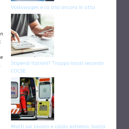
Volkswagen e la crisi ancora in atto
on
t
te
Stipendi italiani? Troppo bassi secondo
a
l’OCSE
Morti sul lavoro e caldo estremo: basta