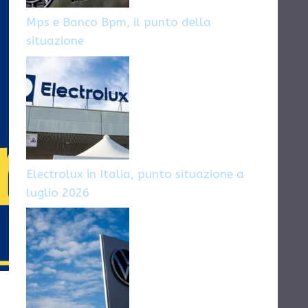
Mps e Banco Bpm, il punto della
situazione
Electrolux in Italia, punto situazione a
luglio 2026