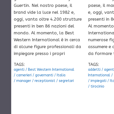
Guertin. Nel nostro paese, il
paese, il ma
brand vide la luce nel 1982 e,
e, oggi, van
oggi, vanta oltre 4.200 strutture
presenti in 
presenti in ben 86 nazioni del
Al momento,
mondo. Al momento, la Best
International
Western International è in cerca
numerose fig
di alcune figure professionali da
assumere e d
impiegare presso i propri
da formare 
TAGS:
TAGS:
agenti
/
Best Western International
addetti
/
agent
/
camerieri
/
governanti
/
Italia
International
/
/
manager
/
receptionist
/
segretari
/
impiegati
/
It
/
tirocinio