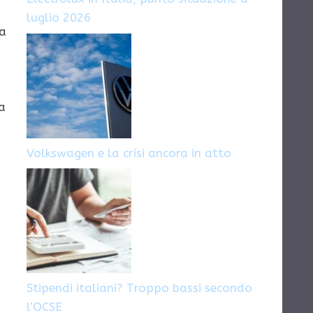
luglio 2026
ia
o
ia
Volkswagen e la crisi ancora in atto
Stipendi italiani? Troppo bassi secondo
l’OCSE