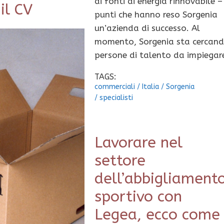
di fonti di energia rinnovabile –
 il CV
punti che hanno reso Sorgenia
un’azienda di successo. Al
momento, Sorgenia sta cercan
persone di talento da impiegar
TAGS:
commerciali
/
Italia
/
Sorgenia
/
specialisti
Lavorare nel
settore
dell’abbigliament
sportivo con
Legea, ecco come