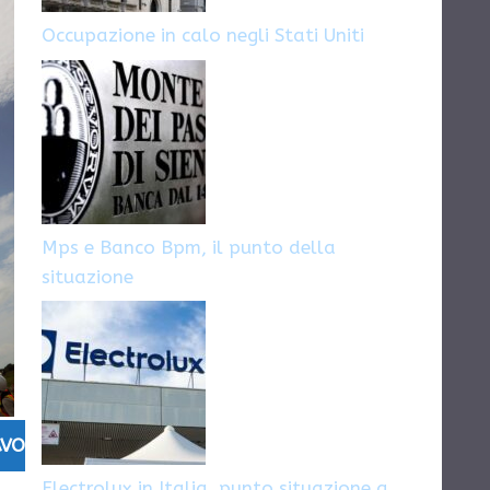
Occupazione in calo negli Stati Uniti
Mps e Banco Bpm, il punto della
situazione
AVORO
Electrolux in Italia, punto situazione a