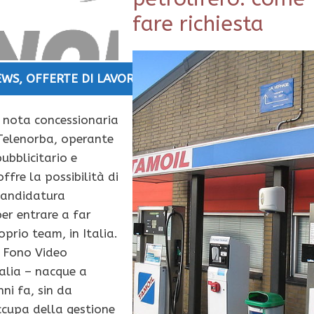
fare richiesta
EWS
,
OFFERTE DI LAVORO
– nota concessionaria
Telenorba, operante
ubblicitario e
offre la possibilità di
candidatura
er entrare a far
oprio team, in Italia.
– Fono Video
talia – nacque a
ni fa, sin da
ccupa della gestione