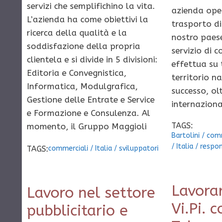
servizi che semplifichino la vita.
azienda ope
L’azienda ha come obiettivi la
trasporto di
ricerca della qualità e la
nostro paese
soddisfazione della propria
servizio di c
clientela e si divide in 5 divisioni:
effettua su 
Editoria e Convegnistica,
territorio n
Informatica, Modulgrafica,
successo, ol
Gestione delle Entrate e Service
internaziona
e Formazione e Consulenza. Al
TAGS:
momento, il Gruppo Maggioli
Bartolini
/
comm
/
Italia
/
respon
TAGS:
commerciali
/
Italia
/
sviluppatori
Lavora
Lavoro nel settore
Vi.Pi. c
pubblicitario e