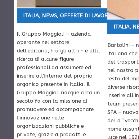
ITALIA
,
NEWS
,
OFFERTE DI LAVORO
ITALIA
,
N
Il Gruppo Maggioli – azienda
operante nel settore
Bartolini – 
dell’editoria, fra gli altri – è alla
italiana che
ricerca di alcune figure
del trasport
professionali da assumere ed
nel nostro p
inserire all’interno del proprio
resto del mo
organico presente in Italia. Il
diverse riso
Gruppo Maggioli nacque circa un
inserire all’
secolo fa con la missione di
team present
promuovere ed accompagnare
SPA – nuova
l’innovazione nelle
della “vecch
organizzazioni pubbliche e
nome assunt
private, grazie a prodotti e
luce nel 19