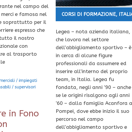
rante nel campo del
 merci e famosa nel
CORSI DI FORMAZIONE
,
ITALI
 soprattutto per il
orriere espresso che
Legea – nota azienda italiana,
tutto il nostro
che lavora nel settore
azionale con
dell’abbigliamento sportivo – è
tre al trasporto
in cerca di alcune figure
le
professionali da assumere ed
inserire all’interno del proprio
team, in Italia. Legea fu
erciali
/
impiegati
fondata, negli anni ’90 – anche
sabili
/
supervisori
se le origini risalgono agli anni
’60 – dalla famiglia Acanfora 
re in Fono
Pompei, dove ebbe inizio il suo
percorso nel campo
on
dell’abbigliamento sportivo e