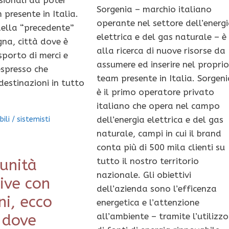
ssionali da poter
Sorgenia – marchio italiano
 presente in Italia.
operante nel settore dell’energ
ella “precedente”
elettrica e del gas naturale – è
gna, città dove è
alla ricerca di nuove risorse da
porto di merci e
assumere ed inserire nel propri
espresso che
team presente in Italia. Sorgen
destinazioni in tutto
è il primo operatore privato
italiano che opera nel campo
dell’energia elettrica e del gas
ili
/
sistemisti
naturale, campi in cui il brand
conta più di 500 mila clienti su
unità
tutto il nostro territorio
nazionale. Gli obiettivi
ive con
dell’azienda sono l’efficenza
ni, ecco
energetica e l’attenzione
 dove
all’ambiente – tramite l’utilizzo