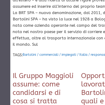
all’estero – è alla ricerca di alcune figure profe
assumere ed inserire all’interno del proprio team
La BRT SPA – nuova denominazione, dal 2011, d
Bartolini SPA – ha visto la luce nel 1928 a Bolo
nata come azienda operante nel campo del tras
nota nel nostro paese per il servizio di corriere 
effettua, oltre al trasporto internazionale con 
il mondo. Sul
TAGS:
Bartolini
/
commerciali
/
impiegati
/
Italia
/
responsab
Il Gruppo Maggioli
Opport
assume: come
lavorat
candidarsi e di
Bartoli
cosa si tratta
quali e