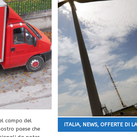
nel campo del
ITALIA
,
NEWS
,
OFFERTE DI L
nostro paese che