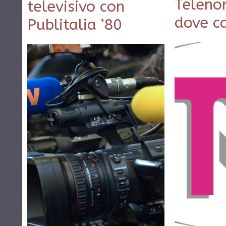
Teleno
televisivo con
dove c
Publitalia ’80