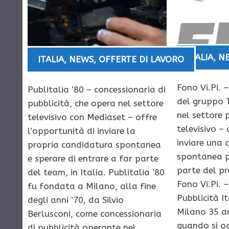
ITALIA
,
N
ITALIA
,
NEWS
,
OFFERTE DI LAVORO
Fono Vi.Pi. 
Publitalia ’80 – concessionaria di
del gruppo 
pubblicità, che opera nel settore
nel settore p
televisivo con Mediaset – offre
televisivo – 
l’opportunità di inviare la
inviare una 
propria candidatura spontanea
spontanea p
e sperare di entrare a far parte
parte del pr
del team, in Italia. Publitalia ’80
Fono Vi.Pi. 
fu fondata a Milano, alla fine
Pubblicità I
degli anni ’70, da Silvio
Milano 35 an
Berlusconi, come concessionaria
quando si o
di pubblicità operante nel