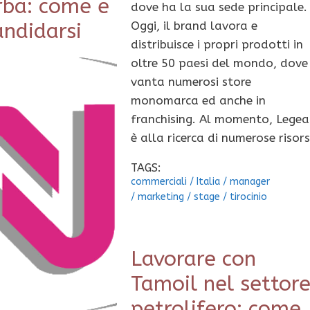
rba: come e
dove ha la sua sede principale.
andidarsi
Oggi, il brand lavora e
distribuisce i propri prodotti in
oltre 50 paesi del mondo, dove
vanta numerosi store
monomarca ed anche in
franchising. Al momento, Legea
è alla ricerca di numerose risor
TAGS:
commerciali
/
Italia
/
manager
/
marketing
/
stage
/
tirocinio
Lavorare con
Tamoil nel settor
petrolifero: come