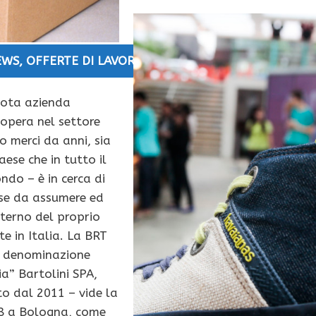
EWS
,
OFFERTE DI LAVORO
nota azienda
 opera nel settore
o merci da anni, sia
aese che in tutto il
ndo – è in cerca di
rse da assumere ed
interno del proprio
e in Italia. La BRT
 denominazione
ia” Bartolini SPA,
o dal 2011 – vide la
28 a Bologna, come