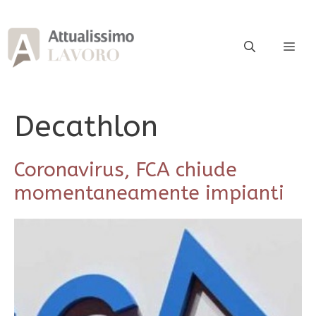
Vai
al
contenuto
ME
Decathlon
Coronavirus, FCA chiude
momentaneamente impianti