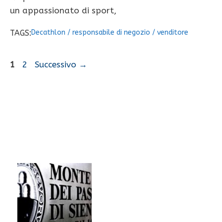
un appassionato di sport,
TAGS:
Decathlon
/
responsabile di negozio
/
venditore
Pagina
Pagina
1
2
Successivo
→