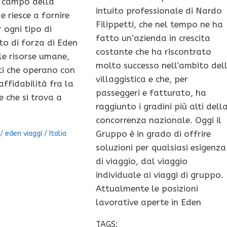
l campo della
intuito professionale di Nardo
 e riesce a fornire
Filippetti, che nel tempo ne ha
 ogni tipo di
fatto un’azienda in crescita
to di forza di Eden
costante che ha riscontrato
le risorse umane,
molto successo nell’ambito del
ti che operano con
villaggistica e che, per
ffidabilità fra la
passeggeri e fatturato, ha
e che si trova a
raggiunto i gradini più alti dell
concorrenza nazionale. Oggi il
Gruppo è in grado di offrire
/
eden viaggi
/
Italia
soluzioni per qualsiasi esigenza
di viaggio, dal viaggio
individuale ai viaggi di gruppo.
Attualmente le posizioni
lavorative aperte in Eden
TAGS: