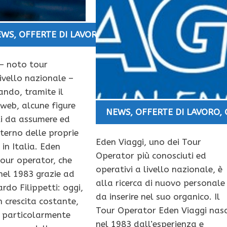
EWS
,
OFFERTE DI LAVORO
– noto tour
ivello nazionale –
ando, tramite il
 web, alcune figure
NEWS
,
OFFERTE DI LAVORO
,
li da assumere ed
interno delle proprie
Eden Viaggi, uno dei Tour
 in Italia. Eden
Operator più conosciuti ed
tour operator, che
operativi a livello nazionale, è
 nel 1983 grazie ad
alla ricerca di nuovo personale
rdo Filippetti: oggi,
da inserire nel suo organico. Il
n crescita costante,
Tour Operator Eden Viaggi nas
 particolarmente
nel 1983 dall’esperienza e