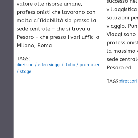
successo ne
valore alle risorse umane,
villaggistica
professionisti che lavorano con
soluzioni per
molta affidabilità sia presso la
viaggio. Pun
sede centrale – che si trova a
Viaggi sono 
Pesaro – che presso i vari uffici a
professionis
Milano, Roma
la massima a
TAGS:
sede central
direttori
/
eden viaggi
/
Italia
/
promoter
Pesaro ed
/
stage
TAGS:
direttori