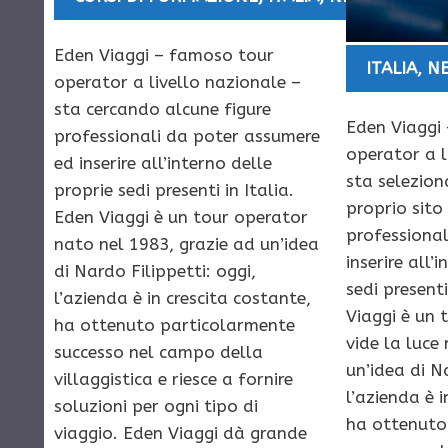
Eden Viaggi – famoso tour
ITALIA
,
N
operator a livello nazionale –
sta cercando alcune figure
Eden Viaggi 
professionali da poter assumere
operator a l
ed inserire all’interno delle
sta selezion
proprie sedi presenti in Italia.
proprio sito
Eden Viaggi è un tour operator
professiona
nato nel 1983, grazie ad un’idea
inserire all’
di Nardo Filippetti: oggi,
sedi presenti
l’azienda è in crescita costante,
Viaggi è un 
ha ottenuto particolarmente
vide la luce
successo nel campo della
un’idea di Na
villaggistica e riesce a fornire
l’azienda è i
soluzioni per ogni tipo di
ha ottenuto
viaggio. Eden Viaggi dà grande