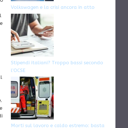
uò
Volkswagen e la crisi ancora in atto
l
le
e
Stipendi italiani? Troppo bassi secondo
l’OCSE
al
e.
le
di
Morti sul lavoro e caldo estremo: basta