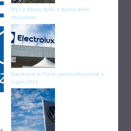
Mps e Banco Bpm, il punto della
situazione
Electrolux in Italia, punto situazione a
luglio 2026