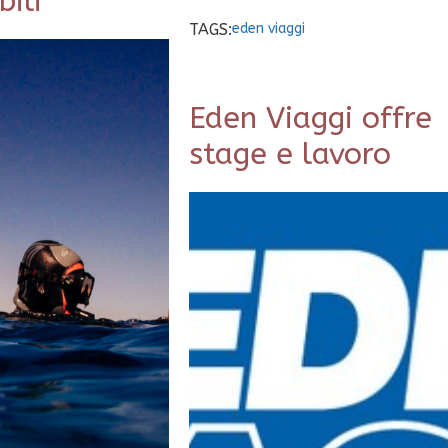
bili
TAGS:
eden viaggi
Eden Viaggi offre
stage e lavoro
E DI LAVORO