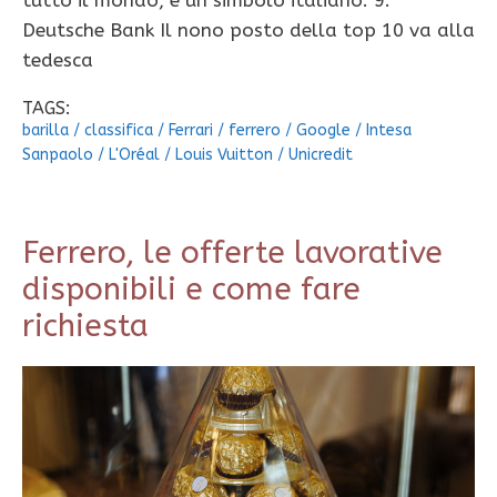
tutto il mondo, è un simbolo italiano. 9.
Deutsche Bank Il nono posto della top 10 va alla
tedesca
TAGS:
barilla
/
classifica
/
Ferrari
/
ferrero
/
Google
/
Intesa
Sanpaolo
/
L'Oréal
/
Louis Vuitton
/
Unicredit
Ferrero, le offerte lavorative
disponibili e come fare
richiesta