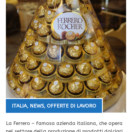
ITALIA
,
NEWS
,
OFFERTE DI LAVORO
La Ferrero – famosa azienda italiana, che opera
nel settore della produzione di prodotti dolciari