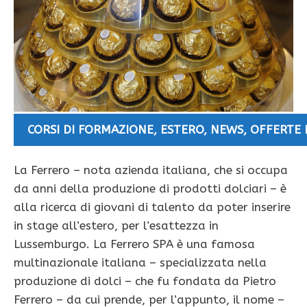
CORSI DI FORMAZIONE
,
ESTERO
,
NEWS
,
OFFERTE 
La Ferrero – nota azienda italiana, che si occupa
da anni della produzione di prodotti dolciari – è
alla ricerca di giovani di talento da poter inserire
in stage all’estero, per l’esattezza in
Lussemburgo. La Ferrero SPA è una famosa
multinazionale italiana – specializzata nella
produzione di dolci – che fu fondata da Pietro
Ferrero – da cui prende, per l’appunto, il nome –