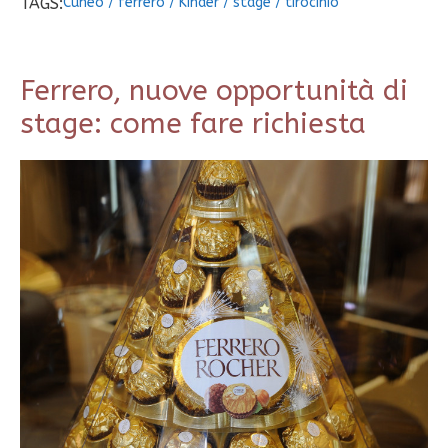
TAGS:
Cuneo
/
ferrero
/
Kinder
/
stage
/
tirocinio
Ferrero, nuove opportunità di
stage: come fare richiesta