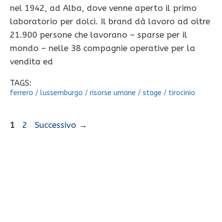
nel 1942, ad Alba, dove venne aperto il primo
laboratorio per dolci. Il brand dà lavoro ad oltre
21.900 persone che lavorano – sparse per il
mondo – nelle 38 compagnie operative per la
vendita ed
TAGS:
ferrero
/
lussemburgo
/
risorse umane
/
stage
/
tirocinio
Pagina
Pagina
1
2
Successivo
→