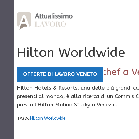
Vai
al
contenuto
Hilton Worldwide
Hilton assume uno chef a V
OFFERTE DI LAVORO VENETO
Hilton Hotels & Resorts, una delle più grandi ca
presenti al mondo, è alla ricerca di un Commis 
presso l’Hilton Molino Stucky a Venezia.
TAGS:
Hilton Worldwide