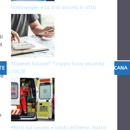
Volkswagen e la crisi ancora in atto
li
el
Stipendi italiani? Troppo bassi secondo
mo
TE DI LAVORO MILANO
,
OFFERTE DI LAVORO TOSCANA
l’OCSE
so
n
Morti sul lavoro e caldo estremo: basta