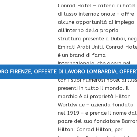
Conrad Hotel – catena di hotel
di lusso internazionale – offre
alcune opportunità di impiego
all’interno della propria
struttura presente a Dubai, neg
Emirati Arabi Uniti. Conrad Hot
è un brand di fama
internazionale, che opera nel
settore alberghiero e del turis
ORO FIRENZE
,
OFFERTE DI LAVORO LOMBARDIA
,
OFFER
con i suoi numerosi hotel di lus
presenti in tutto il mondo. Il
marchio è di proprietà Hilton
Worldwide – azienda fondata
nel 1919 – e prende il nome dal
padre del suo fondatore Barro
Hilton: Conrad Hilton, per