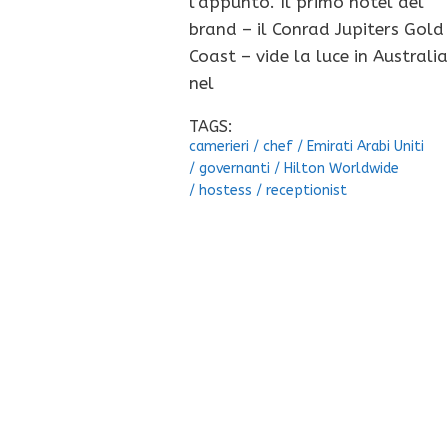
l’appunto. Il primo hotel del
brand – il Conrad Jupiters Gold
Coast – vide la luce in Australi
nel
TAGS:
camerieri
/
chef
/
Emirati Arabi Uniti
/
governanti
/
Hilton Worldwide
/
hostess
/
receptionist