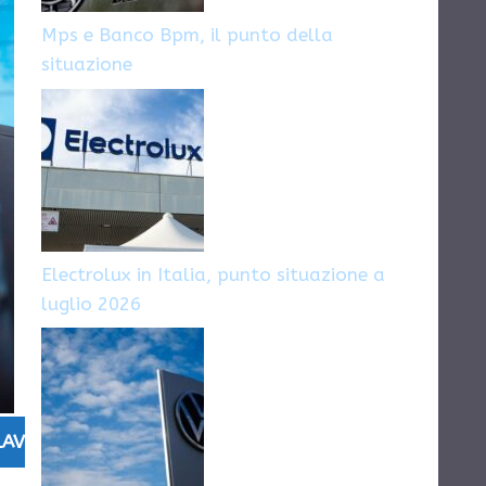
Mps e Banco Bpm, il punto della
situazione
Electrolux in Italia, punto situazione a
luglio 2026
 LAVORO