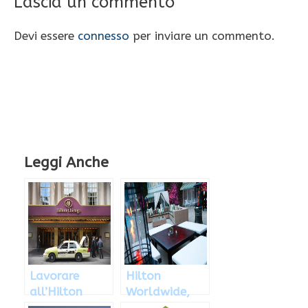
Lascia un commento
Devi essere
connesso
per inviare un commento.
Leggi Anche
Lavorare
Hilton
all’Hilton
Worldwide,
Hotel: come
lavoro negli