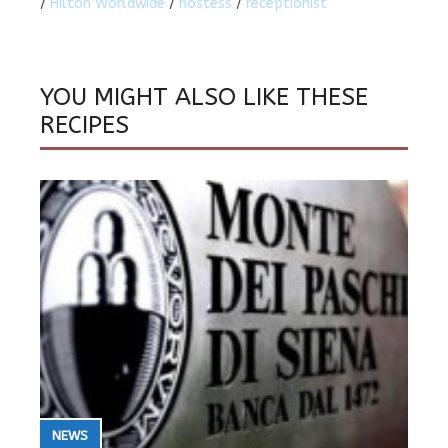
/
Hilton Worldwide
/
hostess
/
receptionist
YOU MIGHT ALSO LIKE THESE
RECIPES
NEWS