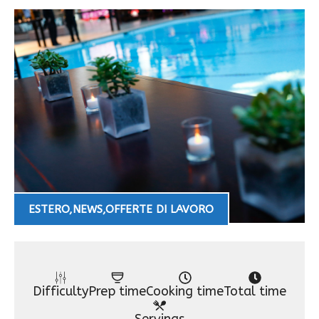
ESTERO
,
NEWS
,
OFFERTE DI LAVORO
Difficulty
Prep time
Cooking time
Total time