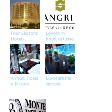
candidarsi ed
hotel in Italia:
inviare il
dove inviare il
curriculum
CV
Four Seasons
Lavoro in
Hotels,
hotel di lusso
impiego in
con Shangri-
hotel di lusso:
La Hotels and
come
Resorts, ecco
candidarsi
come
Armani Hotel
Lavorare nel
a Milano
settore
assume: come
alberghiero
candidarsi
con Idea
Hotel: come
candidarsi