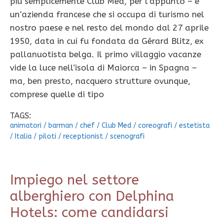
più semplicemente Club Med, per l’appunto – è
un’azienda francese che si occupa di turismo nel
nostro paese e nel resto del mondo dal 27 aprile
1950, data in cui fu fondata da Gérard Blitz, ex
pallanuotista belga. Il primo villaggio vacanze
vide la luce nell’isola di Maiorca – in Spagna –
ma, ben presto, nacquero strutture ovunque,
comprese quelle di tipo
TAGS:
animatori
/
barman
/
chef
/
Club Med
/
coreografi
/
estetista
/
Italia
/
piloti
/
receptionist
/
scenografi
Impiego nel settore
alberghiero con Delphina
Hotels: come candidarsi