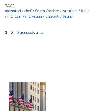
TAGS:
animatori
/
chef
/
Costa Crociere
/
istruttori
/
Italia
/
manager
/
marketing
/
pizzaioli
/
tecnici
Pagina
Pagina
1
2
Successivo
→