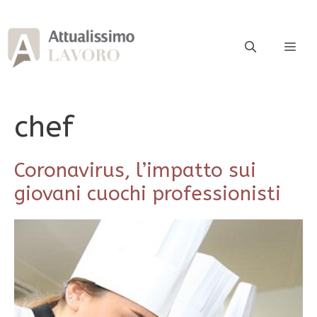
Vai
al
contenuto
ME
chef
Coronavirus, l’impatto sui
giovani cuochi professionisti