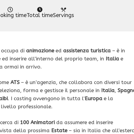
oking time
Total time
Servings
i occupa di
animazione
ed
assistenza turistica
– è in
 ed inserire all’interno del proprio team, in
Italia
e
a ormai in arrivo.
come
ATS
– è un’agenzia, che collabora con diversi tour
seleziona, forma e gestisce il personale in
Italia
,
Spagn
aibi
. I casting avvengono in tutta l’
Europa
e la
livello professionale.
icerca di
100 Animatori
da assumere ed inserire
 vista della prossima
Estate
– sia in Italia che all’ester