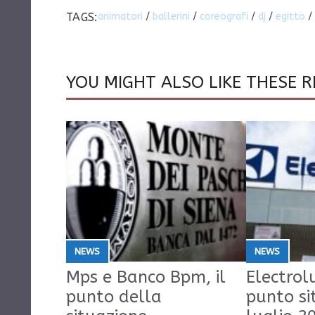
TAGS:
animatori
/
ballerini
/
coreografi
/
dj
/
egitto
/
YOU MIGHT ALSO LIKE THESE R
NEWS
NEWS
Mps e Banco Bpm, il
Electrolu
punto della
punto si