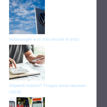
Volkswagen e la crisi ancora in atto
Stipendi italiani? Troppo bassi secondo
l’OCSE