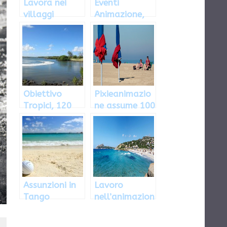
Lavora nei
Eventi
villaggi
Animazione,
turistici con
lavoro per
Blue
animatori:
Animation
come e dove
Team
inviare il CV
Obiettivo
Pixieanimazio
Tropici, 120
ne assume 100
animatori:
animatori nel
come inviare il
2013: come
curriculum
fare richiesta
vitae
Assunzioni in
Lavoro
Tango
nell’animazion
Animazione:
e in Italia e
come
all’estero: