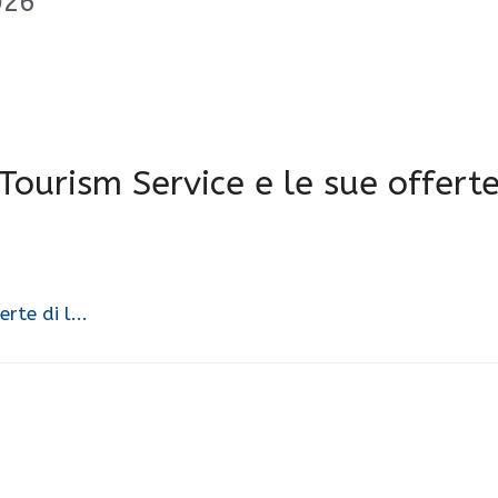
026
ourism Service e le sue offert
rte di l...