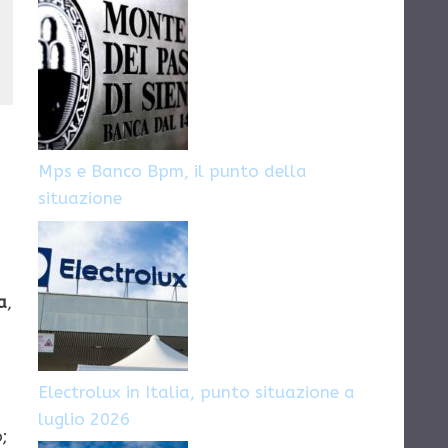
candidarsi ed
dove inviare il
inviare il CV
CV
Mps e Banco Bpm, il punto della
situazione
a
,
Electrolux in Italia, punto situazione a
luglio 2026
o;