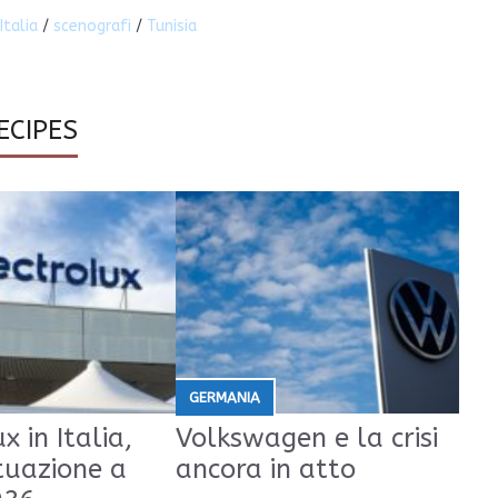
Italia
/
scenografi
/
Tunisia
ECIPES
GERMANIA
x in Italia,
Volkswagen e la crisi
tuazione a
ancora in atto