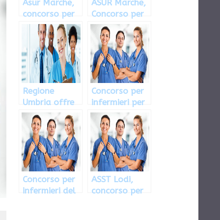
Asur Marche,
ASUR Marche,
concorso per
Concorso per
9 assistenti
39 incarichi
sanitari
provvisori
Regione
Concorso per
Umbria offre
infermieri per
concorso per
gli Ospedali
103 infermieri
dei Colli di
Napoli
Concorso per
ASST Lodi,
infermieri del
concorso per
Santobono
assumere 40
Pausilipon di
infermieri