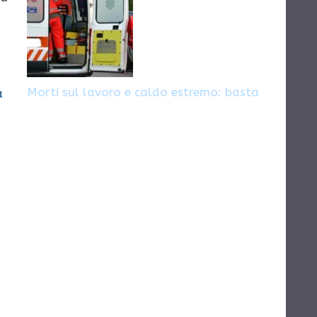
Morti sul lavoro e caldo estremo: basta
a