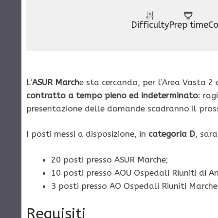
Difficulty
Prep time
Co
L’
ASUR March
e sta cercando, per l’Area Vasta 2
contratto a tempo pieno ed indeterminato
: rag
presentazione delle domande scadranno il pross
I posti messi a disposizione, in
categoria D
, sara
20 posti presso ASUR Marche;
10 posti presso AOU Ospedali Riuniti di 
3 posti presso AO Ospedali Riuniti Marche
Requisiti