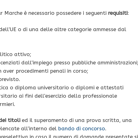
ur Marche è necessario possedere i seguenti
requisiti
:
 dell’UE o di una delle altre categorie ammesse dal
litico attivo;
licenziati dall’impiego presso pubbliche amministrazioni
 aver procedimenti penali in corso;
previsto.
tica o diploma universitario o diplomi e attestati
itario ai fini dell’esercizio della professionale
rmieri.
ei titoli
ed il superamento di una prova scritta, una
lencate all’interno del
bando di concorso
.
 preselettiva in caso il numero di domande presentate s