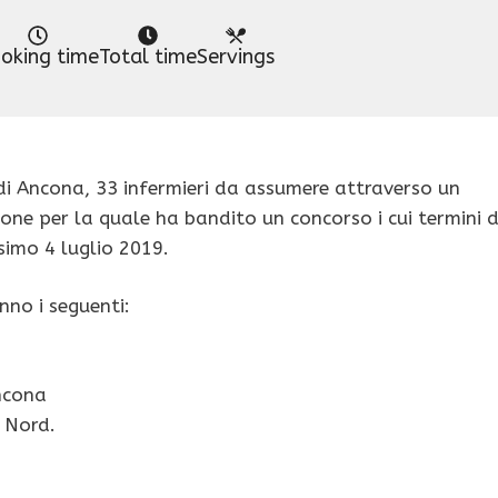
oking time
Total time
Servings
 di Ancona, 33 infermieri da assumere attraverso un
ione per la quale ha bandito un concorso i cui termini d
imo 4 luglio 2019.
nno i seguenti:
Ancona
 Nord.