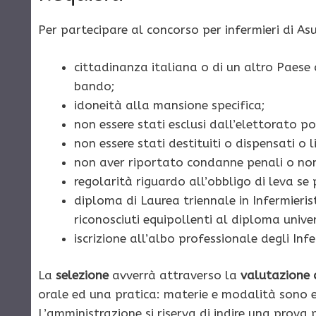
Per partecipare al concorso per infermieri di As
cittadinanza italiana o di un altro Paese
bando;
idoneità alla mansione specifica;
non essere stati esclusi dall’elettorato po
non essere stati destituiti o dispensati o 
non aver riportato condanne penali o non
regolarità riguardo all’obbligo di leva se 
diploma di Laurea triennale in Infermieris
riconosciuti equipollenti al diploma univers
iscrizione all’albo professionale degli Infe
La
selezione
avverrà attraverso la
valutazione d
orale ed una pratica: materie e modalità sono e
L’amministrazione si riserva di indire una prova