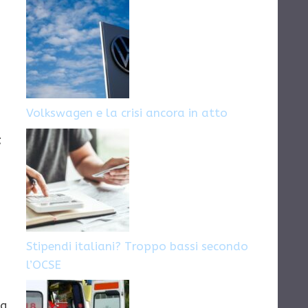
Volkswagen e la crisi ancora in atto
;
Stipendi italiani? Troppo bassi secondo
l’OCSE
ia