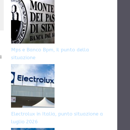
Napoli
Mps e Banco Bpm, il punto della
i
situazione
Electrolux in Italia, punto situazione a
luglio 2026