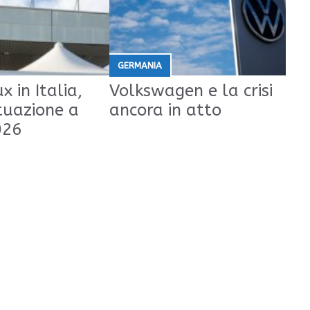
GERMANIA
x in Italia,
Volkswagen e la crisi
tuazione a
ancora in atto
026