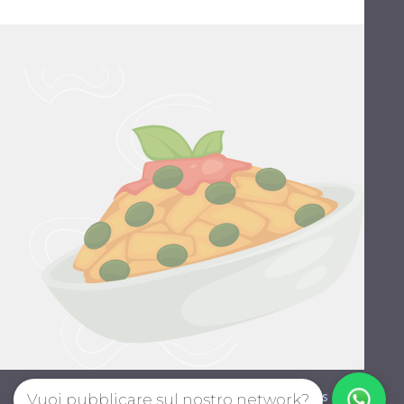
Style guide
Privacy policy
Terms
Vuoi pubblicare sul nostro network?