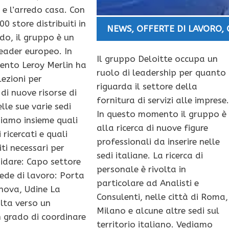
 e l’arredo casa. Con
00 store distribuiti in
NEWS
,
OFFERTE DI LAVORO
,
do, il gruppo è un
eader europeo. In
Il gruppo Deloitte occupa un
nto Leroy Merlin ha
ruolo di leadership per quanto
lezioni per
riguarda il settore della
 di nuove risorse di
fornitura di servizi alle imprese
lle sue varie sedi
In questo momento il gruppo è
diamo insieme quali
alla ricerca di nuove figure
i ricercati e quali
professionali da inserire nelle
iti necessari per
sedi italiane. La ricerca di
idare: Capo settore
personale è rivolta in
ede di lavoro: Porta
particolare ad Analisti e
nova, Udine La
Consulenti, nelle città di Roma,
olta verso un
Milano e alcune altre sedi sul
 grado di coordinare
territorio italiano. Vediamo