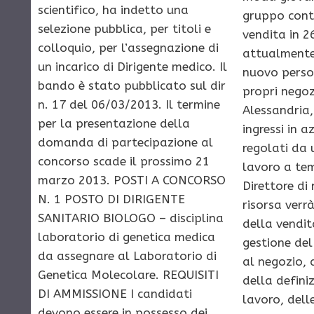
scientifico, ha indetto una
gruppo cont
selezione pubblica, per titoli e
vendita in 2
colloquio, per l’assegnazione di
attualmente 
un incarico di Dirigente medico. Il
nuovo person
bando è stato pubblicato sul dir
propri negoz
n. 17 del 06/03/2013. Il termine
Alessandria,
per la presentazione della
ingressi in 
domanda di partecipazione al
regolati da 
concorso scade il prossimo 21
lavoro a te
marzo 2013. POSTI A CONCORSO
Direttore di
N. 1 POSTO DI DIRIGENTE
risorsa verrà
SANITARIO BIOLOGO – disciplina
della vendit
laboratorio di genetica medica
gestione del
da assegnare al Laboratorio di
al negozio, 
Genetica Molecolare. REQUISITI
della definiz
DI AMMISSIONE I candidati
lavoro, dell
devono essere in possesso dei