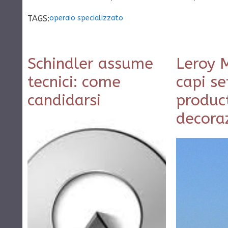
TAGS:
operaio specializzato
Schindler assume
Leroy M
tecnici: come
capi se
candidarsi
produc
decora