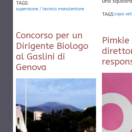
una squadra
TAGS:
supervisore
/
tecnico manutentore
TAGS:
capo set
Concorso per un
Pimkie
Dirigente Biologo
diretto
al Gaslini di
respons
Genova