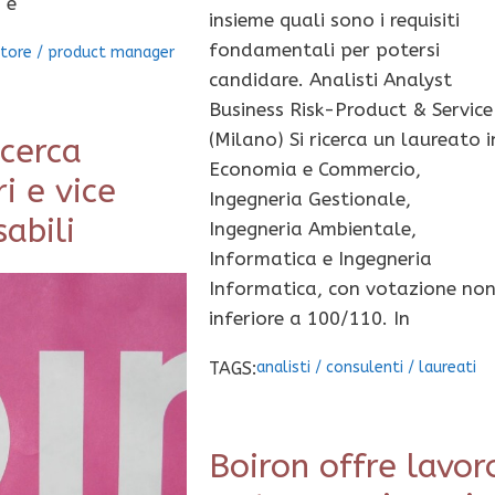
 e
insieme quali sono i requisiti
fondamentali per potersi
tore
/
product manager
candidare. Analisti Analyst
Business Risk-Product & Service
(Milano) Si ricerca un laureato i
 cerca
Economia e Commercio,
ri e vice
Ingegneria Gestionale,
abili
Ingegneria Ambientale,
Informatica e Ingegneria
Informatica, con votazione no
inferiore a 100/110. In
TAGS:
analisti
/
consulenti
/
laureati
Boiron offre lavor