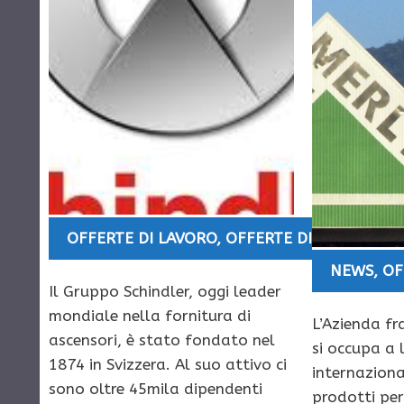
OFFERTE DI LAVORO
,
OFFERTE DI LAVORO E
NEWS
,
OF
Il Gruppo Schindler, oggi leader
mondiale nella fornitura di
L’Azienda fr
ascensori, è stato fondato nel
si occupa a l
1874 in Svizzera. Al suo attivo ci
internaziona
sono oltre 45mila dipendenti
prodotti per l