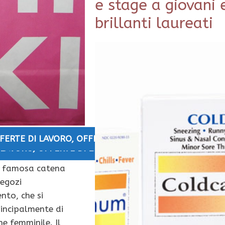
e stage a giovani 
brillanti laureati
FERTE DI LAVORO
,
OFFERTE DI LAVORO EMILIA-ROMA
 LAVORO
,
OFFERTE DI LAVORO GENOVA
a famosa catena
negozi
nto, che si
incipalmente di
e femminile. Il