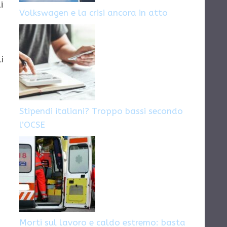
i
Volkswagen e la crisi ancora in atto
i
Stipendi italiani? Troppo bassi secondo
l’OCSE
Morti sul lavoro e caldo estremo: basta