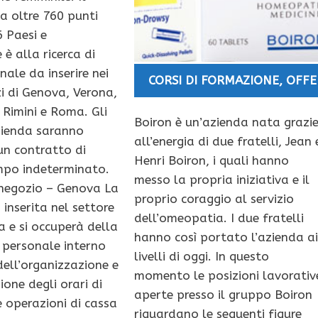
a oltre 760 punti
6 Paesi e
è alla ricerca di
ale da inserire nei
CORSI DI FORMAZIONE
,
OFFE
i di Genova, Verona,
 Rimini e Roma. Gli
Boiron è un’azienda nata grazi
azienda saranno
all’energia di due fratelli, Jean 
un contratto di
Henri Boiron, i quali hanno
mpo indeterminato.
messo la propria iniziativa e il
 negozio – Genova La
proprio coraggio al servizio
 inserita nel settore
dell’omeopatia. I due fratelli
a e si occuperà della
hanno così portato l’azienda a
 personale interno
livelli di oggi. In questo
dell’organizzazione e
momento le posizioni lavorativ
ione degli orari di
aperte presso il gruppo Boiron
e operazioni di cassa
riguardano le seguenti figure