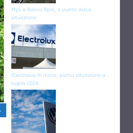
Mps e Banco Bpm, il punto della
situazione
Electrolux in Italia, punto situazione a
luglio 2026
A