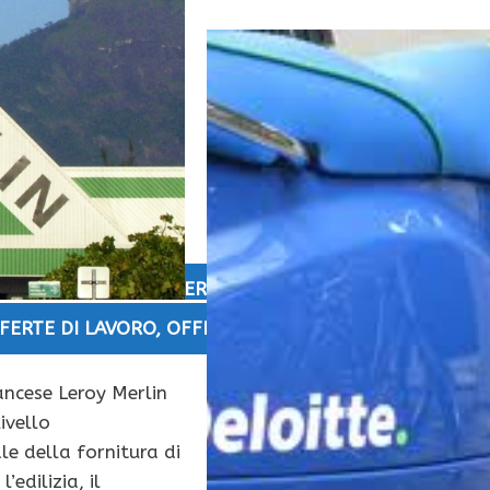
MILIA-ROMAGNA
,
OFFERTE DI LAVORO GENOVA
,
OFFERT
FERTE DI LAVORO
,
OFFERTE DI LAVORO FRIULI VENEZIA
ancese Leroy Merlin
ivello
le della fornitura di
’edilizia, il