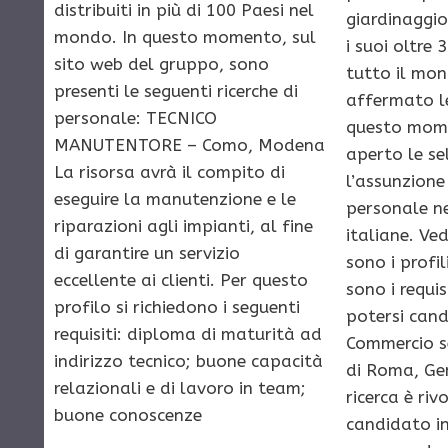
distribuiti in più di 100 Paesi nel
giardinaggio
mondo. In questo momento, sul
i suoi oltre 3
sito web del gruppo, sono
tutto il mon
presenti le seguenti ricerche di
affermato l
personale: TECNICO
questo mome
MANUTENTORE – Como, Modena
aperto le se
La risorsa avrà il compito di
l’assunzione
eseguire la manutenzione e le
personale ne
riparazioni agli impianti, al fine
italiane. Ve
di garantire un servizio
sono i profil
eccellente ai clienti. Per questo
sono i requis
profilo si richiedono i seguenti
potersi cand
requisiti: diploma di maturità ad
Commercio s
indirizzo tecnico; buone capacità
di Roma, Ge
relazionali e di lavoro in team;
ricerca è riv
buone conoscenze
candidato in