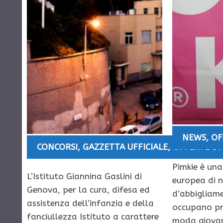
NEWS
,
OF
CONCORSI
,
GAZZETTA UFFICIALE
,
OFFERTE DI
Pimkie è un
L‘Istituto Giannina Gaslini di
europea di 
Genova, per la cura, difesa ed
d’abbigliame
assistenza dell’infanzia e della
occupano pr
fanciullezza Istituto a carattere
moda giovan