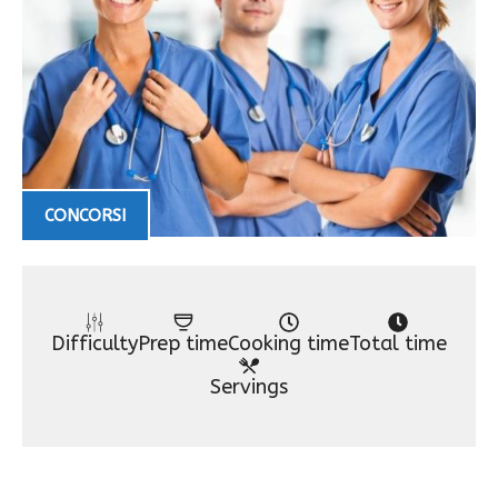
CONCORSI
Difficulty
Prep time
Cooking time
Total time
Servings