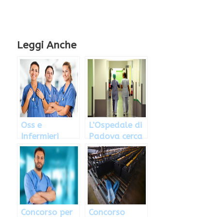
Leggi Anche
Oss e
L’Ospedale di
Infermieri
Padova cerca
ricercati per
20 infermieri,
ospedale
come
Catanzaro
candidarsi
Concorso per
Concorso