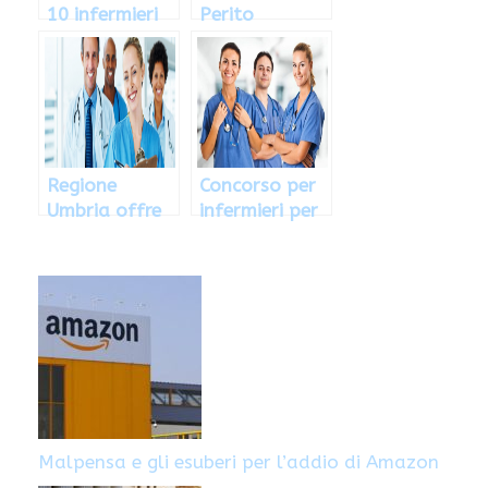
10 infermieri
Perito
all’ospedale
Elettronico a
di Verona
Terni
Regione
Concorso per
Umbria offre
infermieri per
concorso per
gli Ospedali
103 infermieri
dei Colli di
Napoli
Malpensa e gli esuberi per l’addio di Amazon