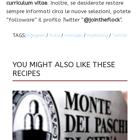
curriculum vitae
. Inoltre, se desiderate restare
sempre informati circa le nuove selezioni, potete
“followare” il profilo
Twitter
“
@jointheflock
“.
TAGS:
ingegneri
/
Italia
/
manager
/
marketing
/
Twitter
YOU MIGHT ALSO LIKE THESE
RECIPES