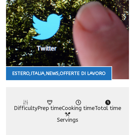
ESTERO
,
ITALIA
,
NEWS
,
OFFERTE DI LAVORO
Difficulty
Prep time
Cooking time
Total time
Servings