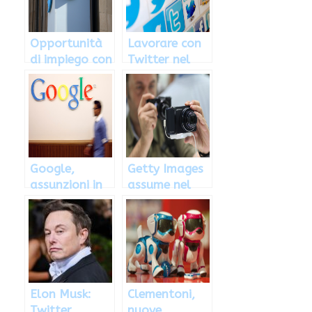
Opportunità
Lavorare con
di impiego con
Twitter nel
Twitter, in
settore dei
Italia e nel
social network
mondo
in Italia
Google,
Getty Images
assunzioni in
assume nel
Italia e nel
mondo, ecco
mondo: come
come inviare il
candidarsi
curriculum
vitae
Elon Musk:
Clementoni,
Twitter
nuove