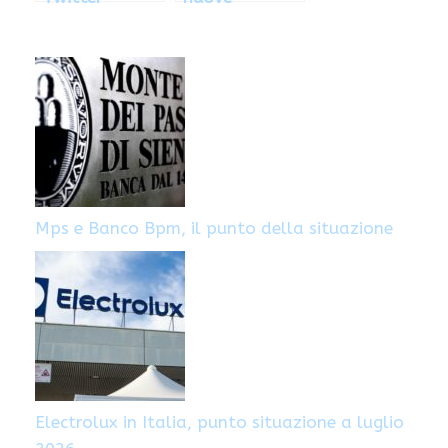
potrebbe
assunzioni nel
fallire
mondo dei
giocattoli
Mps e Banco Bpm, il punto della situazione
Electrolux in Italia, punto situazione a luglio