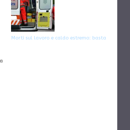
Morti sul lavoro e caldo estremo: basta
la