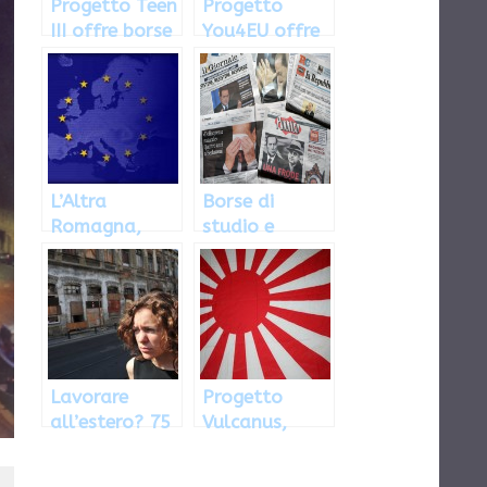
Progetto Teen
Progetto
III offre borse
You4EU offre
di studio per
36 borse di
tirocini
studio in
all’estero
management
L’Altra
Borse di
Romagna,
studio e
borse di
tirocini nelle
studio per
redazioni del
tirocini in
Gruppo
Europa
Espresso
Lavorare
Progetto
all’estero? 75
Vulcanus,
borse di
borse di
studio per
studio