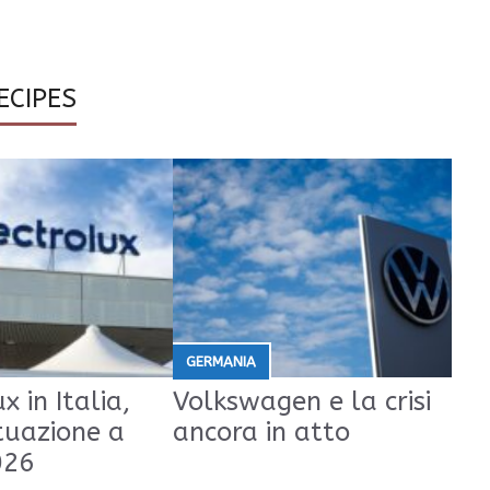
ECIPES
GERMANIA
x in Italia,
Volkswagen e la crisi
tuazione a
ancora in atto
026