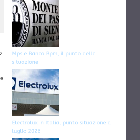
architetti
all’estero
o
Mps e Banco Bpm, il punto della
situazione
re
Electrolux in Italia, punto situazione a
luglio 2026