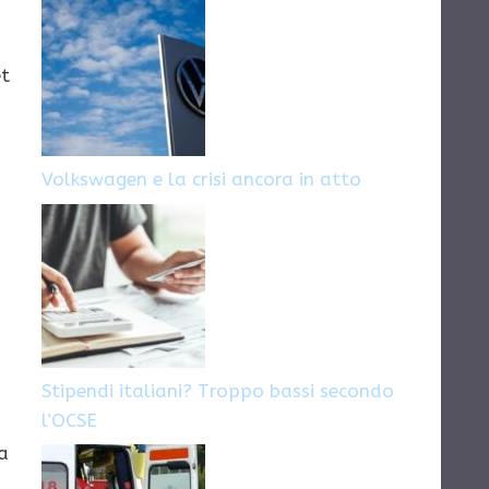
et
Volkswagen e la crisi ancora in atto
Stipendi italiani? Troppo bassi secondo
l’OCSE
la