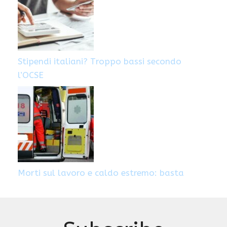
Stipendi italiani? Troppo bassi secondo
l’OCSE
Morti sul lavoro e caldo estremo: basta