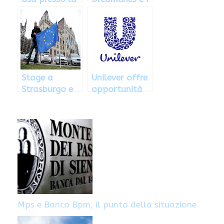
Banca
suoi stage
Mondiale
all’estero:
come fare
richiesta
Stage a
Unilever offre
Strasburgo e
opportunità
Bruxelles per
di stage: come
laureati, ecco
fare richiesta
come fare
richiesta
Mps e Banco Bpm, il punto della situazione