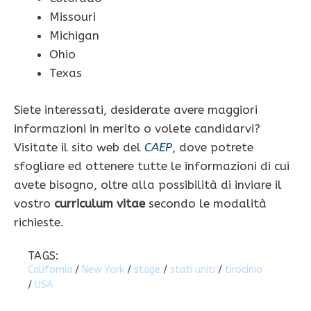
Missouri
Michigan
Ohio
Texas
Siete interessati, desiderate avere maggiori
informazioni in merito o volete candidarvi?
Visitate il sito web del
CAEP
, dove potrete
sfogliare ed ottenere tutte le informazioni di cui
avete bisogno, oltre alla possibilità di inviare il
vostro
curriculum vitae
secondo le modalità
richieste.
TAGS:
California
/
New York
/
stage
/
stati uniti
/
tirocinio
/
USA