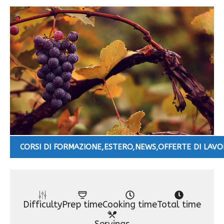
CORSI DI FORMAZIONE
,
ESTERO
,
NEWS
,
OFFERTE DI LAV
Difficulty
Prep time
Cooking time
Total time