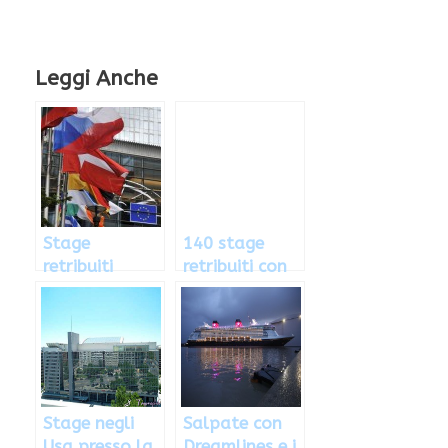
Leggi Anche
Stage
140 stage
retribuiti
retribuiti con
all’estero con
DoteComune:
l’Agenzia
come fare
Ferroviaria
richiesta
Europea
Stage negli
Salpate con
Usa presso la
Dreamlines e i