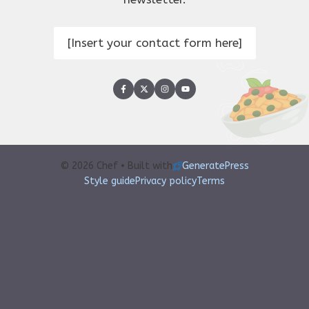
[Insert your contact form here]
© 2026 Chef • Built with
GeneratePress
Style guide
Privacy policy
Terms