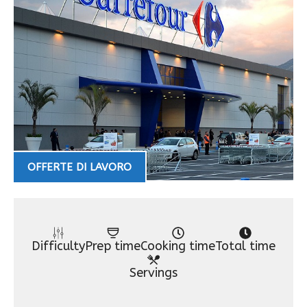
OFFERTE DI LAVORO
Difficulty
Prep time
Cooking time
Total time
Servings