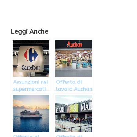
Leggi Anche
Assunzioni nei
Offerta di
supermercati
lavoro Auchan
Carrefour
febbraio 2018:
le posizioni
disponibili
Offerta di
Offerta di