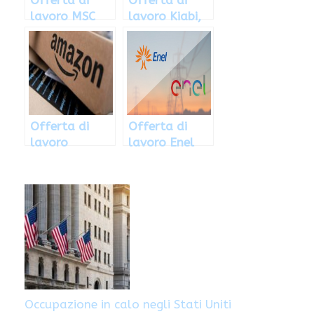
lavoro MSC
lavoro Kiabi,
Crociere 2018:
le posizioni
le posizioni
aperte
aperte
Offerta di
Offerta di
lavoro
lavoro Enel
Amazon,
2018: le
posizioni
posizioni
aperte ad
aperte
Aprile 2018
Occupazione in calo negli Stati Uniti