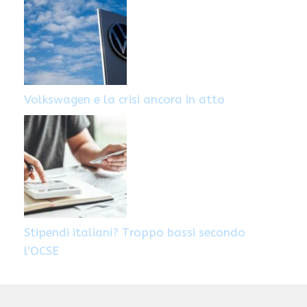
Volkswagen e la crisi ancora in atto
Stipendi italiani? Troppo bassi secondo
l’OCSE