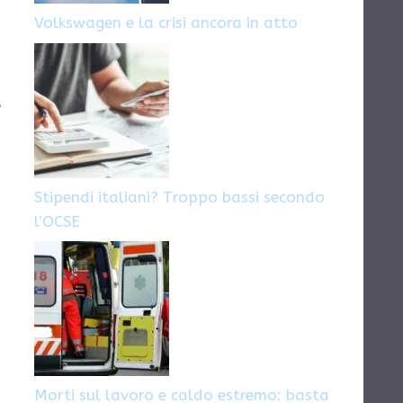
Volkswagen e la crisi ancora in atto
a
e
Stipendi italiani? Troppo bassi secondo
l’OCSE
Morti sul lavoro e caldo estremo: basta