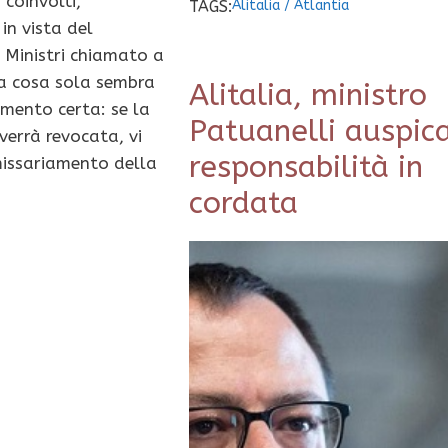
 coinvolti,
TAGS:
Alitalia
/
Atlantia
in vista del
i Ministri chiamato a
na cosa sola sembra
Alitalia, ministro
mento certa: se la
Patuanelli auspic
verrà revocata, vi
responsabilità in
missariamento della
cordata