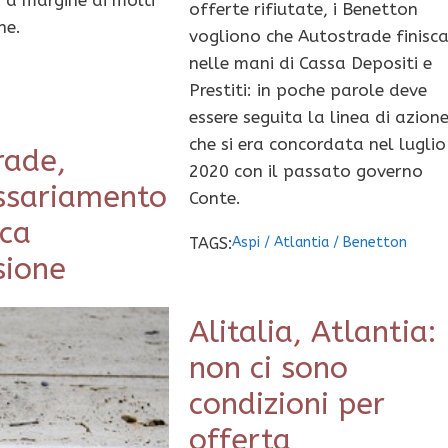
, a margine di molti
offerte rifiutate, i Benetton
ne.
vogliono che Autostrade finisc
nelle mani di Cassa Depositi e
Prestiti: in poche parole deve
essere seguita la linea di azion
che si era concordata nel luglio
rade,
2020 con il passato governo
sariamento
Conte.
oca
TAGS:
Aspi
/
Atlantia
/
Benetton
sione
Alitalia, Atlantia:
non ci sono
condizioni per
offerta