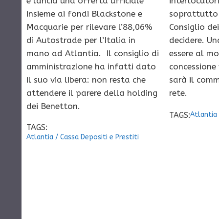
e lancia una offerta ufficiale
interlocutori
insieme ai fondi Blackstone e
soprattutto 
Macquarie per rilevare l’88,06%
Consiglio de
di Autostrade per l’Italia in
decidere. U
mano ad Atlantia. Il consiglio di
essere al mo
amministrazione ha infatti dato
concessione 
il suo via libera: non resta che
sarà il com
attendere il parere della holding
rete.
dei Benetton.
TAGS:
Atlantia
TAGS:
Atlantia
/
Cassa Depositi e Prestiti