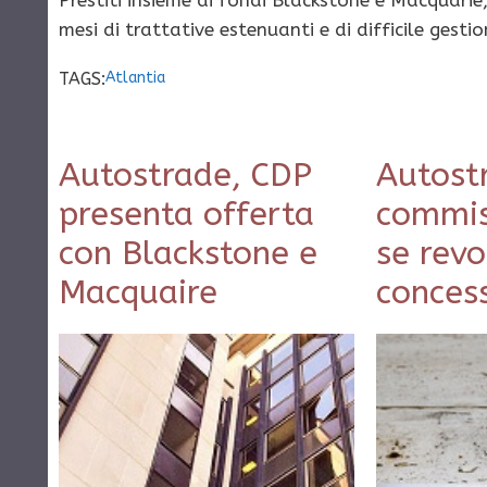
Prestiti insieme ai fondi Blackstone e Macquarie
mesi di trattative estenuanti e di difficile gestio
TAGS:
Atlantia
Autostrade, CDP
Autost
presenta offerta
commis
con Blackstone e
se rev
Macquaire
conces