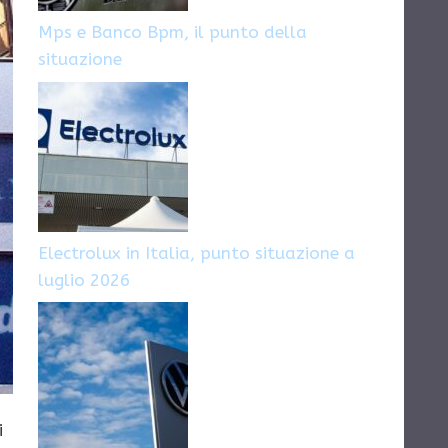
Mps e Banco Bpm, il punto della
situazione
Electrolux in Italia, punto situazione a
luglio 2026
i