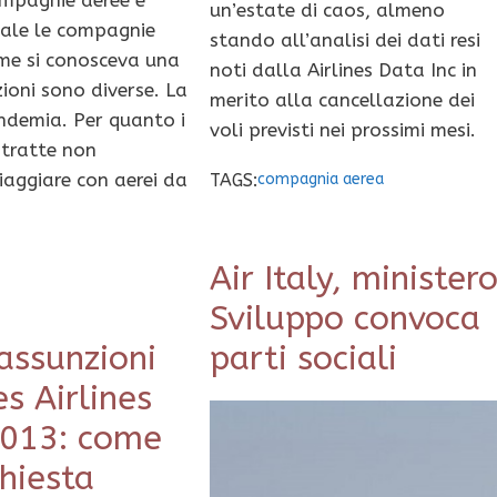
ompagnie aeree e
un’estate di caos, almeno
quale le compagnie
stando all’analisi dei dati resi
ome si conosceva una
noti dalla Airlines Data Inc in
ioni sono diverse. La
merito alla cancellazione dei
ndemia. Per quanto i
voli previsti nei prossimi mesi.
 tratte non
iaggiare con aerei da
TAGS:
compagnia aerea
Air Italy, minister
Sviluppo convoca
assunzioni
parti sociali
s Airlines
2013: come
chiesta