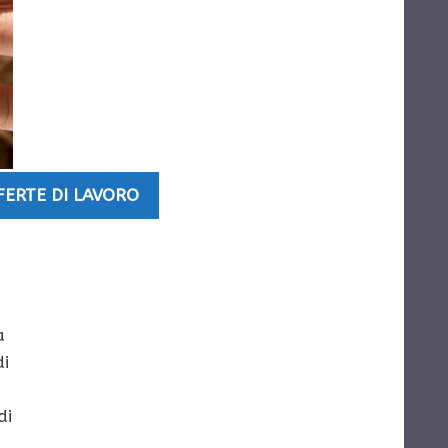
FERTE DI LAVORO
a
di
di