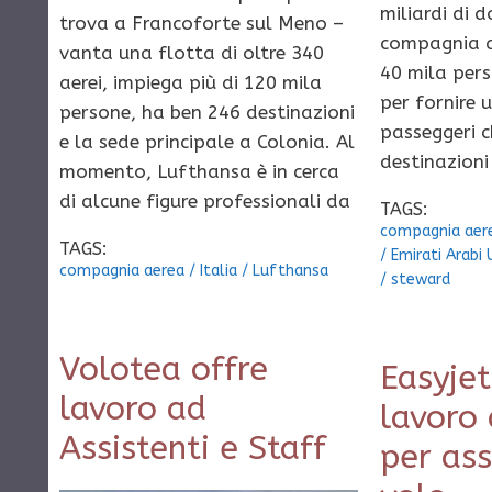
miliardi di d
trova a Francoforte sul Meno –
compagnia a
vanta una flotta di oltre 340
40 mila per
aerei, impiega più di 120 mila
per fornire 
persone, ha ben 246 destinazioni
passeggeri 
e la sede principale a Colonia. Al
destinazioni
momento, Lufthansa è in cerca
di alcune figure professionali da
TAGS:
compagnia aer
TAGS:
/
Emirati Arabi 
compagnia aerea
/
Italia
/
Lufthansa
/
steward
Volotea offre
Easyjet
lavoro ad
lavoro 
Assistenti e Staff
per ass