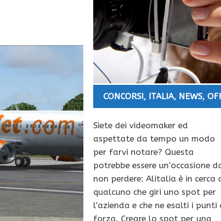
CONCORSI
,
ITALIA
,
NEWS
,
OF
Siete dei videomaker ed
aspettate da tempo un modo
per farvi notare? Questa
potrebbe essere un’occasione d
non perdere: Alitalia è in cerca 
qualcuno che giri uno spot per
l’azienda e che ne esalti i punti 
forza. Creare lo spot per una