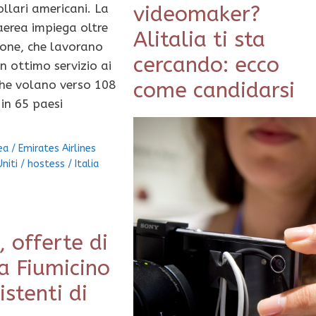
ollari americani. La
videomaker?
erea impiega oltre
Alitalia ti sta
sone, che lavorano
cercando: ecco
un ottimo servizio ai
che volano verso 108
come candidarsi
 in 65 paesi
ea
/
Emirates Airlines
Uniti
/
hostess
/
Italia
, offerte di
a Fiumicino
istenti di