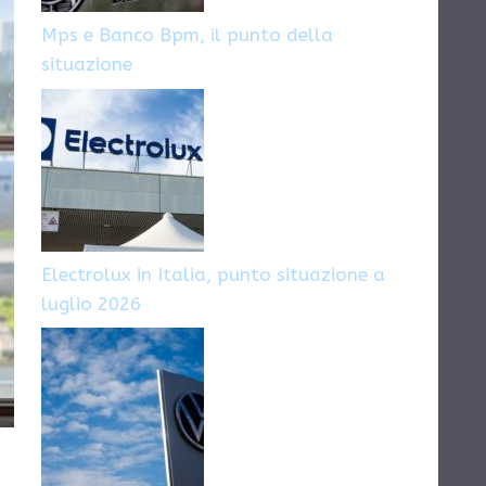
Mps e Banco Bpm, il punto della
situazione
Electrolux in Italia, punto situazione a
luglio 2026