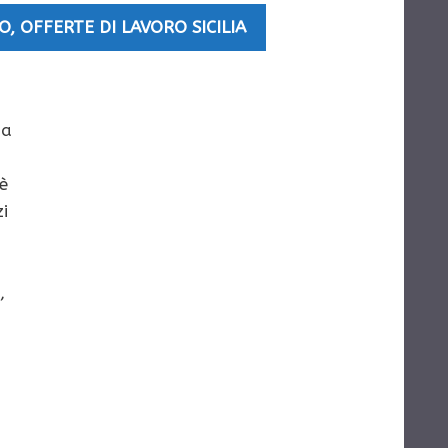
O
,
OFFERTE DI LAVORO SICILIA
ia
 è
zi
,