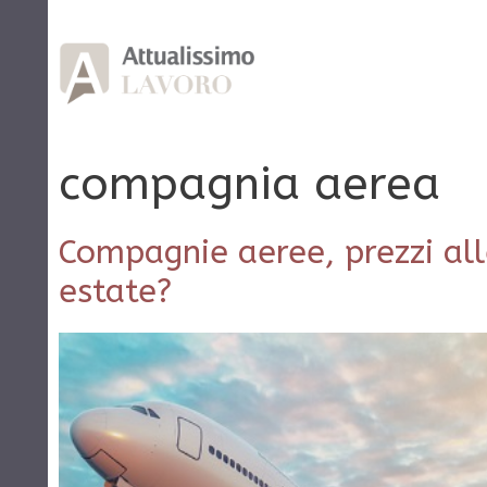
Vai
al
contenuto
compagnia aerea
Compagnie aeree, prezzi alle
estate?