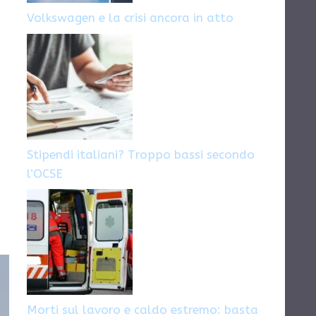
Volkswagen e la crisi ancora in atto
Stipendi italiani? Troppo bassi secondo
o
l’OCSE
Morti sul lavoro e caldo estremo: basta