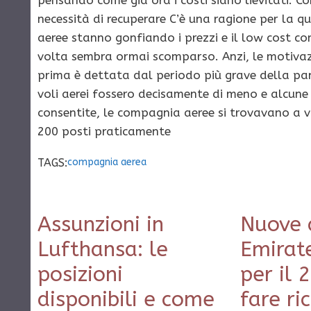
pensando come già ora i costi siano lievitati. C
necessità di recuperare C’è una ragione per la 
aeree stanno gonfiando i prezzi e il low cost c
volta sembra ormai scomparso. Anzi, le motivaz
prima è dettata dal periodo più grave della pa
voli aerei fossero decisamente di meno e alcune
consentite, le compagnia aeree si trovavano a v
200 posti praticamente
TAGS:
compagnia aerea
Assunzioni in
Nuove 
Lufthansa: le
Emirate
posizioni
per il 
disponibili e come
fare ri