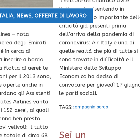
Il settore aeronautico civile
italiano sta risentendo in
TALIA
,
NEWS
,
OFFERTE DI LAVORO
maniera molto importante dell
criticità già presenti prima
lines – nota
dell’arrivo della pandemia di
erea degli Emirati
coronavirus: Air Italy è una di
 è in cerca di
quelle realtà che più di tutte si
 inserire a bordo
sono trovate in difficoltà e il
 flotta di aerei: le
Ministero dello Sviluppo
oni per il 2013 sono,
Economico ha deciso di
te aperte anche in
convocare per giovedì 17 giugn
ardano gli Assistenti
le parti sociali.
rates Airlines vanta
TAGS:
compagnia aerea
 152 aerei, ai quali
ranno ben presto
vi velivoli: il tutto
Sei un
e totale di circa 68