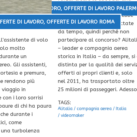
delle compagnie aeree più
WS
,
OFFERTE DI LAVORO
,
OFFERTE DI LAVORO PALERM
importanti d’Europa potrebbe
FERTE DI LAVORO
,
OFFERTE DI LAVORO ROMA
essere la svolta che aspettate
da tempo, quindi perché non
l’assistente di volo
partecipare al concorso? Alital
uolo molto
– leader e compagnia aerea
durante un
storica in Italia – da sempre, si
reo. Gli assistenti,
distinta per la qualità dei servi
cortesia e premura,
offerti ai propri clienti e, solo
e rendono più
nel 2011, ha trasportato oltre
 viaggio in
25 milioni di passeggeri. Adesso
con i loro sorrisi
TAGS:
aure di chi ha paura
Alitalia
/
compagnia aerea
/
Italia
nche durante i
/
videomaker
ici, come
 una turbolenza