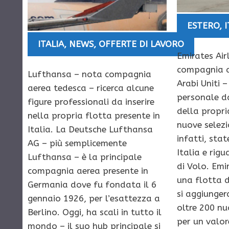
ESTERO
,
I
ITALIA
,
NEWS
,
OFFERTE DI LAVORO
Emirates Air
compagnia a
Lufthansa – nota compagnia
Arabi Uniti –
aerea tedesca – ricerca alcune
personale da
figure professionali da inserire
della propria
nella propria flotta presente in
nuove selezi
Italia. La Deutsche Lufthansa
infatti, sta
AG – più semplicemente
Italia e rigu
Lufthansa – è la principale
di Volo. Emi
compagnia aerea presente in
una flotta di
Germania dove fu fondata il 6
si aggiunge
gennaio 1926, per l’esattezza a
oltre 200 nuo
Berlino. Oggi, ha scali in tutto il
per un valor
mondo – il suo hub principale si