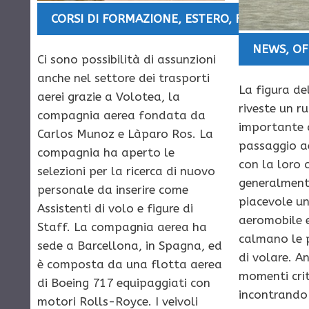
CORSI DI FORMAZIONE
,
ESTERO
,
FRANCIA
,
NE
NEWS
,
OF
Ci sono possibilità di assunzioni
anche nel settore dei trasporti
La figura del
aerei grazie a Volotea, la
riveste un r
compagnia aerea fondata da
importante 
Carlos Munoz e Làparo Ros. La
passaggio ae
compagnia ha aperto le
con la loro 
selezioni per la ricerca di nuovo
generalment
personale da inserire come
piacevole un
Assistenti di volo e figure di
aeromobile e 
Staff. La compagnia aerea ha
calmano le p
sede a Barcellona, in Spagna, ed
di volare. A
è composta da una flotta aerea
momenti crit
di Boeing 717 equipaggiati con
incontrando
motori Rolls-Royce. I veivoli