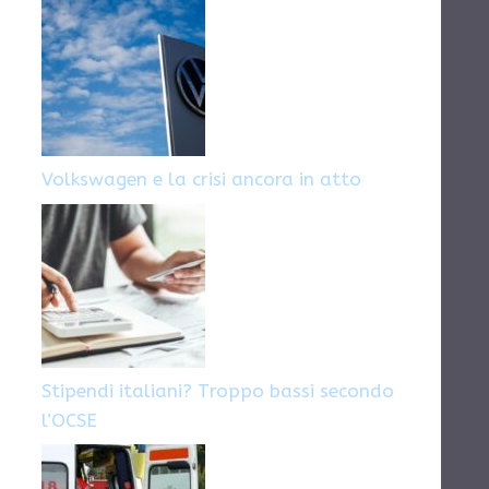
Volkswagen e la crisi ancora in atto
Stipendi italiani? Troppo bassi secondo
l’OCSE