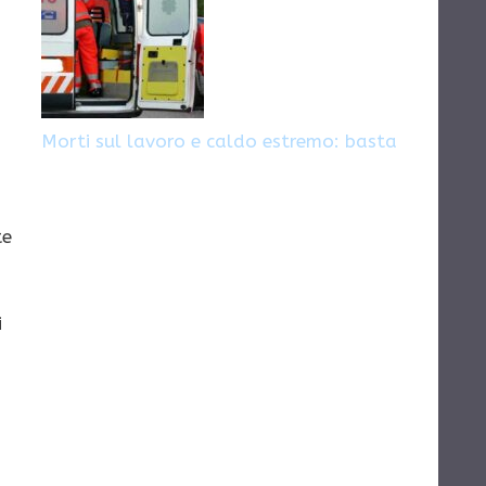
Morti sul lavoro e caldo estremo: basta
te
i