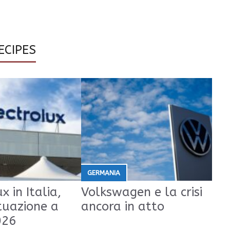
ECIPES
GERMANIA
x in Italia,
Volkswagen e la crisi
tuazione a
ancora in atto
026