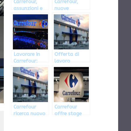
Carrefour,
Carrefour,
assunzioni e
nuove
opportunità
assunzioni e
di stage
opportunità
di stage
Lavorare in
Offerta di
Carrefour:
lavoro
come
Carrefour
candidarsi
2018: le
posizioni
aperte
Carrefour
Carrefour
ricerca nuovo
offre stage
personale
retribuiti