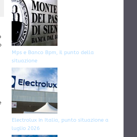
o
o
Mps e Banco Bpm, il punto della
.
situazione
e
Electrolux in Italia, punto situazione a
luglio 2026