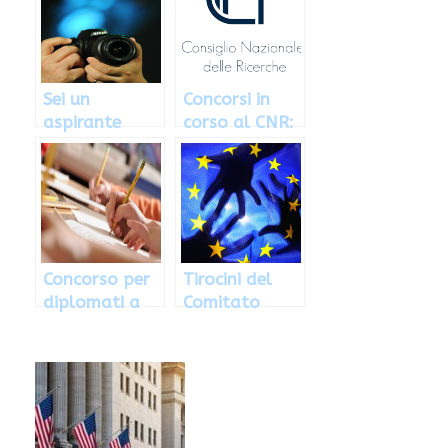
come fare
fotografi:
richiesta
come
partecipare
Sei un
Concorsi in
aspirante
corso al CNR:
fotografo?
come
Ecco come
partecipare
partecipare al
concorso
COOP
Concorso per
Tirocini del
diplomati a
Comitato
Chiuro: come
delle Regioni,
partecipare
come
partecipare