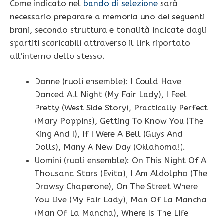
Come indicato nel
bando di selezione
sarà
necessario preparare a memoria uno dei seguenti
brani, secondo struttura e tonalità indicate dagli
spartiti scaricabili attraverso il link riportato
all’interno dello stesso.
Donne (ruoli ensemble): I Could Have
Danced All Night (My Fair Lady), I Feel
Pretty (West Side Story), Practically Perfect
(Mary Poppins), Getting To Know You (The
King And I), If I Were A Bell (Guys And
Dolls), Many A New Day (Oklahoma!).
Uomini (ruoli ensemble): On This Night Of A
Thousand Stars (Evita), I Am Aldolpho (The
Drowsy Chaperone), On The Street Where
You Live (My Fair Lady), Man Of La Mancha
(Man Of La Mancha), Where Is The Life