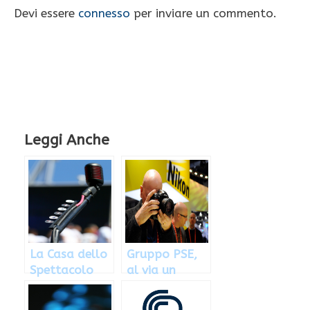
Devi essere
connesso
per inviare un commento.
Leggi Anche
La Casa dello
Gruppo PSE,
Spettacolo
al via un
cerca Attori e
nuovo
Cantanti:
concorso per