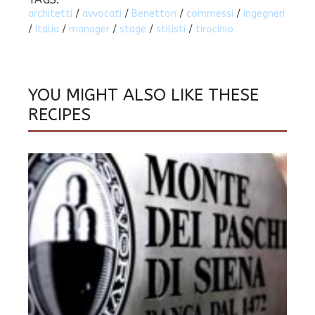
architetti
/
avvocati
/
Benetton
/
commessi
/
ingegneri
/
Italia
/
manager
/
stage
/
stilisti
/
tirocinio
YOU MIGHT ALSO LIKE THESE
RECIPES