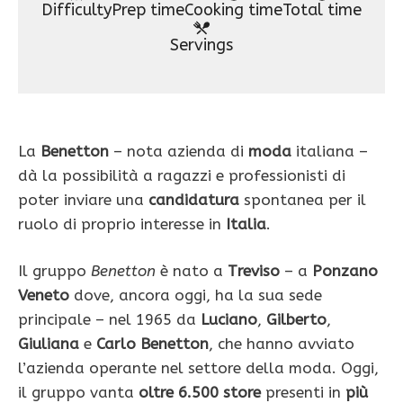
Difficulty
Prep time
Cooking time
Total time
Servings
La
Benetton
– nota azienda di
moda
italiana –
dà la possibilità a ragazzi e professionisti di
poter inviare una
candidatura
spontanea per il
ruolo di proprio interesse in
Italia
.
Il gruppo
Benetton
è nato a
Treviso
– a
Ponzano
Veneto
dove, ancora oggi, ha la sua sede
principale – nel 1965 da
Luciano
,
Gilberto
,
Giuliana
e
Carlo Benetton
, che hanno avviato
l’azienda operante nel settore della moda. Oggi,
il gruppo vanta
oltre 6.500 store
presenti in
più