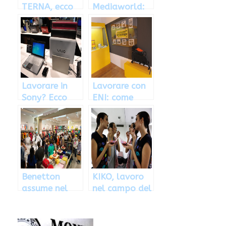
TERNA, ecco
Mediaworld:
come fare per
come inviare il
inviare il
curriculum
curriculum
vitae e
vitae
candidarsi
Lavorare in
Lavorare con
Sony? Ecco
ENI: come
come
candidarsi ed
candidarsi ed
inviare il
inviare il
curriculum
curriculum
vitae
vitae
Benetton
KIKO, lavoro
assume nel
nel campo del
settore della
make-up:
moda: come
dove inviare il
candidarsi
curriculum