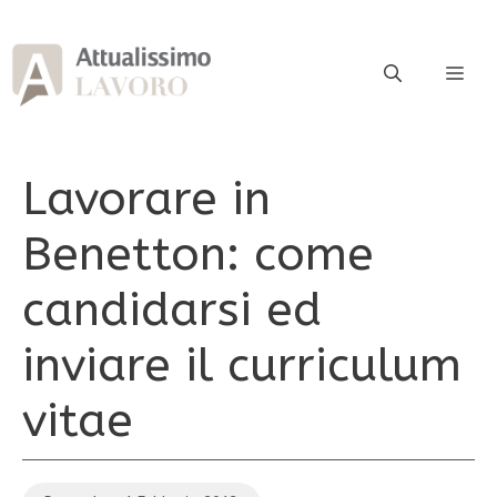
Vai
al
contenuto
ME
Lavorare in
Benetton: come
candidarsi ed
inviare il curriculum
vitae